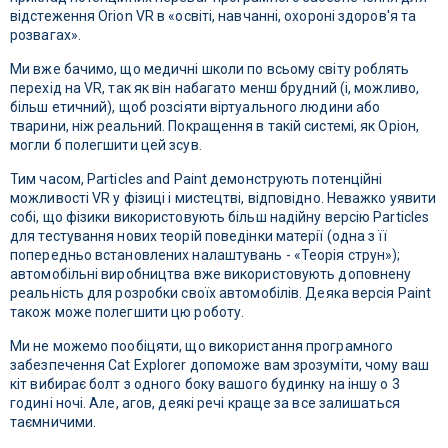
відстеження Orion VR в «освіті, навчанні, охороні здоров'я та
розвагах».
Ми вже бачимо, що медичні школи по всьому світу роблять
перехід на VR, так як він набагато менш брудний (і, можливо,
більш етичний), щоб розсіяти віртуального людини або
тварини, ніж реальний. Покращення в такій системі, як Оріон,
могли б полегшити цей зсув.
Тим часом, Particles and Paint демонструють потенційні
можливості VR у фізиці і мистецтві, відповідно. Неважко уявити
собі, що фізики використовують більш надійну версію Particles
для тестування нових теорій поведінки матерії (одна з її
попередньо встановлених налаштувань - «Теорія струн»);
автомобільні виробництва вже використовують доповнену
реальність для розробки своїх автомобілів. Деяка версія Paint
також може полегшити цю роботу.
Ми не можемо пообіцяти, що використання програмного
забезпечення Cat Explorer допоможе вам зрозуміти, чому ваш
кіт вибирає болт з одного боку вашого будинку на іншу о 3
годині ночі. Але, агов, деякі речі краще за все залишаться
таємничими.