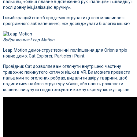
пальців», «більш плавне відстеження рук і пальців» і «швидшу і
послідовну ініціалізацію вручну».
І який кращий спосіб продемонструвати ці нові можливості
програмного забезпечення, ніж досліджувати біологію кішки?
Зображення: Leap Motion
Leap Motion демонструє технічні поліпшення для Orion в тріо
нових демо: Cat Explorer, Particles і Paint.
Провідник Cat дозволяє вам оглянути внутрішню частину
тривожно покинутого котячої кішки в VR. Ви можете провести
пальцями по оголених ребрах, видалити шкіру тварини, щоб
подивитися на його структуру м'язів, або навіть розкласти
кошеня, висунути і підштовхувати кожну окрему кістку і орган.