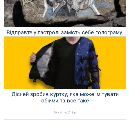
Відправте у гастролі замість себе голограму,
як це робить АББА
30 Квітня 2018 р.
Дісней зробив куртку, яка може імітувати
обійми та все таке
29 Квітня 2018 р.