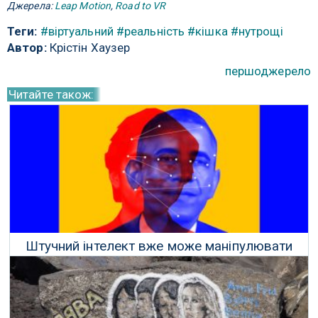
Джерела:
Leap Motion
,
Road to VR
Теги:
#віртуальний
#реальність
#кішка
#нутрощі
Автор:
Крістін Хаузер
першоджерело
Читайте також:
Штучний інтелект вже може маніпулювати
рухами людей в підроблених відео
07 Червня 2018 р.