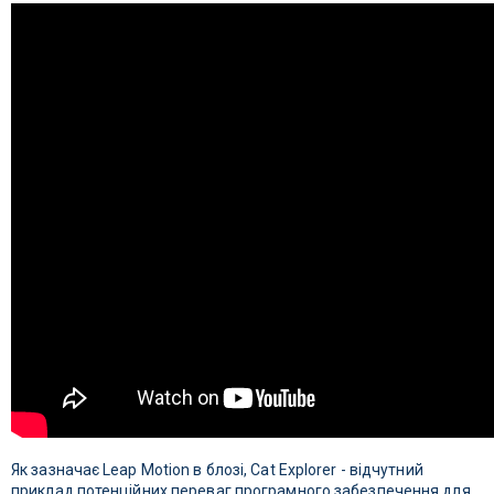
Як зазначає Leap Motion в блозі, Cat Explorer - відчутний
приклад потенційних переваг програмного забезпечення для