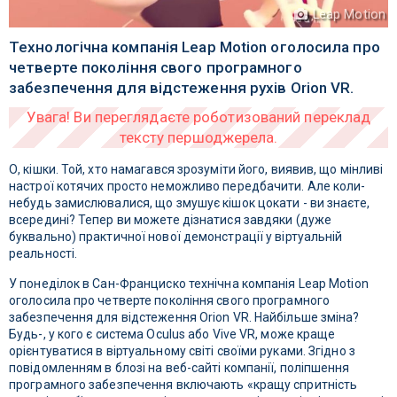
Leap Motion
Технологічна компанія Leap Motion оголосила про
четверте покоління свого програмного
забезпечення для відстеження рухів Orion VR.
О, кішки. Той, хто намагався зрозуміти його, виявив, що мінливі
настрої котячих просто неможливо передбачити. Але коли-
небудь замислювалися, що змушує кішок цокати - ви знаєте,
всередині? Тепер ви можете дізнатися завдяки (дуже
буквально) практичної нової демонстрації у віртуальній
реальності.
У понеділок в Сан-Франциско технічна компанія Leap Motion
оголосила про четверте покоління свого програмного
забезпечення для відстеження Orion VR. Найбільше зміна?
Будь-, у кого є система Oculus або Vive VR, може краще
орієнтуватися в віртуальному світі своїми руками. Згідно з
повідомленням в блозі на веб-сайті компанії, поліпшення
програмного забезпечення включають «кращу спритність