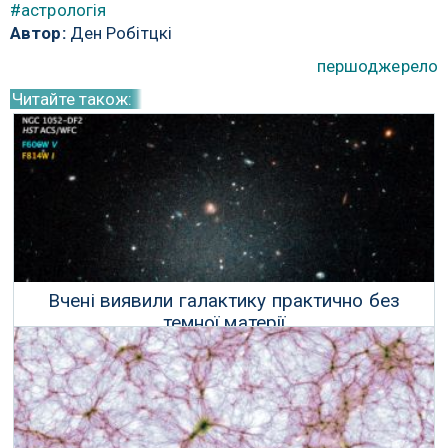
#астрологія
Автор:
Ден Робітцкі
першоджерело
Читайте також:
Вчені виявили галактику практично без
темної матерії
30 Березня 2018 р.