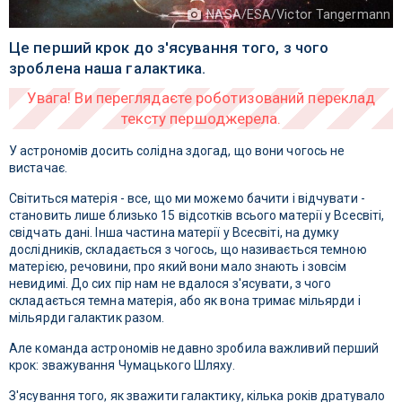
NASA/ESA/Victor Tangermann
Це перший крок до з'ясування того, з чого
зроблена наша галактика.
У астрономів досить солідна здогад, що вони чогось не
вистачає.
Світиться матерія - все, що ми можемо бачити і відчувати -
становить лише близько 15 відсотків всього матерії у Всесвіті,
свідчать дані. Інша частина матерії у Всесвіті, на думку
дослідників, складається з чогось, що називається темною
матерією, речовини, про який вони мало знають і зовсім
невидимі. До сих пір нам не вдалося з'ясувати, з чого
складається темна матерія, або як вона тримає мільярди і
мільярди галактик разом.
Але команда астрономів недавно зробила важливий перший
крок: зважування Чумацького Шляху.
З'ясування того, як зважити галактику, кілька років дратувало