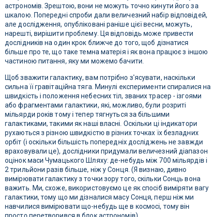
астрономів. Зрештою, вони не можуть точно кинути його за
шкалою. Попередні спроби дали величезний набір відповідей,
але дослідження, опубліковані раніше цієї весни, можуть,
нарешті, вирішити проблему. Ця відповідь може привести
дослідників на один крок ближче до того, щоб дізнатися
більше про те, що таке темна матерія і як вона працює з іншою
частиною питання, яку ми можемо бачити.
Щоб зважити галактику, вам потрібно з'ясувати, наскільки
сильна її гравітаційна тяга. Минулі експерименти спиралися на
швидкість і положення небесних тіл, званих трасер - ізгоями
або фрагментами галактики, які, можливо, були розриті
мільярди років тому і тепер тягнуться за більшими
галактиками, такими як наші власні. Оскільки ці індикатори
рухаються з різною швидкістю в різних точках їх безладних
орбіт (і оскільки більшість попередніх досліджень не завжди
враховували це), дослідники придумали величезний діапазон
оцінок маси Чумацького Шляху: де-небудь між 700 мільярдів і
2 трильйони разів більше, ніж у Сонця. (Я визнаю, дивно
вимірювати галактику з точки зору того, скільки Сонць вона
важить. Ми, схоже, використовуємо це як спосіб виміряти вагу
галактики, тому що ми дізналися масу Сонця, перш ніж ми
навчилися вимірювати що-небудь ще в космосі, тому він
просто перетворився в блок астрономів).