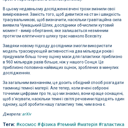
В цьому недавньому дослідженні вчені трохи змінили свої
вимірювання. Замість того, щоб дивитися на стан і швидкість
трасувальникові, щоб визначити, наскільки гравітаційна сила
виявила Чумацький Шлях, дослідники обчислили кутовий
момент - вимір обертання, яке залишається незмінним
протягом еліптичного шляху трас навколо Всесвіту.
Завдяки новому підходу дослідники змогли використати
модель трассирующей активності на два мільярди років і
придумали більш точну оцінку маси для галактики: приблизно
в 960 мільярдів разів більше, ніж у нашого Сонця. Це
приблизно половина найвищих оцінок, зроблених в минулих
дослідженнях.
За загальним визнанням, це досить обхідний спосіб розгадати
таємниці темної матерії. Але тепер, коли вчені озброєні
точними цифрами про те, що ми знаємо, вони краще оснащені,
щоб з'ясувати, наскільки темні і світлі речовини підходять один
одному, щоб зробити нашу галактику тим, чим вона є.
Джерела:
arXiv
Теги:
#космос
#фізика
#темний
#матерія
#галактика