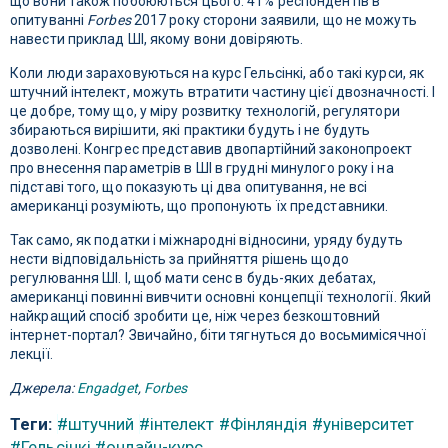
що вони також побоюються цього: 41% респондентів в
опитуванні
Forbes
2017 року сторони заявили, що не можуть
навести приклад ШІ, якому вони довіряють.
Коли люди зараховуються на курс Гельсінкі, або такі курси, як
штучний інтелект, можуть втратити частину цієї двозначності. І
це добре, тому що, у міру розвитку технологій, регулятори
збираються вирішити, які практики будуть і не будуть
дозволені. Конгрес представив двопартійний законопроект
про внесення параметрів в ШІ в грудні минулого року і на
підставі того, що показують ці два опитування, не всі
американці розуміють, що пропонують їх представники.
Так само, як податки і міжнародні відносини, уряду будуть
нести відповідальність за прийняття рішень щодо
регулювання ШІ. І, щоб мати сенс в будь-яких дебатах,
американці повинні вивчити основні концепції технології. Який
найкращий спосіб зробити це, ніж через безкоштовний
інтернет-портал? Звичайно, біти тягнуться до восьмимісячної
лекції.
Джерела:
Engadget
,
Forbes
Теги:
#штучний
#інтелект
#Фінляндія
#університет
#Гельсінкі
#онлайн-курс