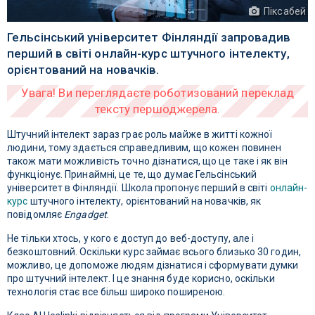
Піксабей
Гельсінський університет Фінляндії запровадив
перший в світі онлайн-курс штучного інтелекту,
орієнтований на новачків.
Штучний інтелект зараз грає роль майже в житті кожної
людини, тому здається справедливим, що кожен повинен
також мати можливість точно дізнатися, що це таке і як він
функціонує. Принаймні, це те, що думає Гельсінський
університет в Фінляндії. Школа пропонує перший в світі
онлайн-
курс
штучного інтелекту, орієнтований на новачків, як
повідомляє
Engadget
.
Не тільки хтось, у кого є доступ до веб-доступу, але і
безкоштовний. Оскільки курс займає всього близько 30 годин,
можливо, це допоможе людям дізнатися і сформувати думки
про штучний інтелект. І це знання буде корисно, оскільки
технологія стає все більш широко поширеною.