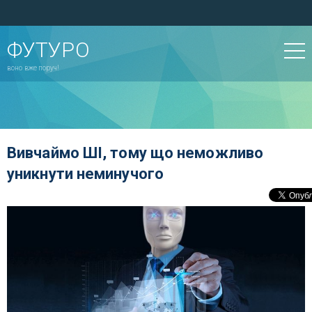
ФУТУРО
воно вже поруч!
Вивчаймо ШІ, тому що неможливо
уникнути неминучого