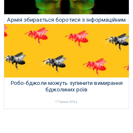
Армія збирається боротися з інформаційним
перевантаженням солдатів
21 Травня 2018 р.
Робо-бджоли можуть зупинити вимирання
бджолиних роїв
17 Травня 2018 р.