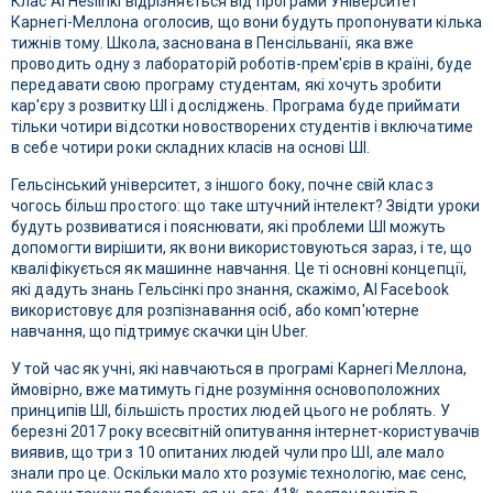
Клас AI Heslinki відрізняється від програми Університет
Карнегі-Меллона оголосив, що вони будуть пропонувати кілька
тижнів тому. Школа, заснована в Пенсільванії, яка вже
проводить одну з лабораторій роботів-прем'єрів в країні, буде
передавати свою програму студентам, які хочуть зробити
кар'єру з розвитку ШІ і досліджень. Програма буде приймати
тільки чотири відсотки новостворених студентів і включатиме
в себе чотири роки складних класів на основі ШІ.
Гельсінський університет, з іншого боку, почне свій клас з
чогось більш простого: що таке штучний інтелект? Звідти уроки
будуть розвиватися і пояснювати, які проблеми ШІ можуть
допомогти вирішити, як вони використовуються зараз, і те, що
кваліфікується як машинне навчання. Це ті основні концепції,
які дадуть знань Гельсінкі про знання, скажімо, AI Facebook
використовує для розпізнавання осіб, або комп'ютерне
навчання, що підтримує скачки цін Uber.
У той час як учні, які навчаються в програмі Карнегі Меллона,
ймовірно, вже матимуть гідне розуміння основоположних
принципів ШІ, більшість простих людей цього не роблять. У
березні 2017 року всесвітній опитування інтернет-користувачів
виявив, що три з 10 опитаних людей чули про ШІ, але мало
знали про це. Оскільки мало хто розуміє технологію, має сенс,