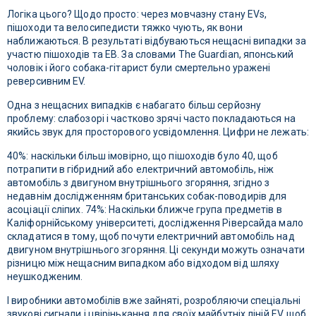
Логіка цього? Щодо просто: через мовчазну стану EVs,
пішоходи та велосипедисти тяжко чують, як вони
наближаються. В результаті відбуваються нещасні випадки за
участю пішоходів та ЕВ. За словами The Guardian, японський
чоловік і його собака-гітарист були смертельно уражені
реверсивним EV.
Одна з нещасних випадків є набагато більш серйозну
проблему: слабозорі і частково зрячі часто покладаються на
якийсь звук для просторового усвідомлення. Цифри не лежать:
40%: наскільки більш імовірно, що пішоходів було 40, щоб
потрапити в гібридний або електричний автомобіль, ніж
автомобіль з двигуном внутрішнього згоряння, згідно з
недавнім дослідженням британських собак-поводирів для
асоціації сліпих. 74%: Наскільки ближче група предметів в
Каліфорнійському університеті, дослідження Ріверсайда мало
складатися в тому, щоб почути електричний автомобіль над
двигуном внутрішнього згоряння. Ці секунди можуть означати
різницю між нещасним випадком або відходом від шляху
неушкодженим.
І виробники автомобілів вже зайняті, розробляючи спеціальні
звукові сигнали і цвірінькання для своїх майбутніх ліній EV, щоб