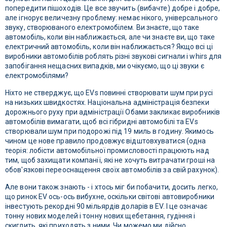
попередити пішоходів. Це все звучить (вибачте) добре і добре,
але ігнорує величезну проблему: немає нікого, універсального
звуку, створюваного електромобілем. Ви знаєте, що таке
автомобіль, коли він наближається, але чи знаєте ви, що таке
електричний автомобіль, коли він наближається? Якщо всі ці
виробники автомобілів роблять різні звукові сигнали і whirs для
запобігання нещасних випадків, ми очікуємо, що ці звуки є
електромобілями?
Ніхто не стверджує, що EVs повинні створювати шум при русі
на низьких швидкостях. Національна адміністрація безпеки
дорожнього руху при адміністрації Обами закликає виробників
автомобілів вимагати, щоб всі гібридні автомобілі та EVs
створювали шум при подорожі під 19 миль в годину. Якимось
чином це нове правило продовжує відштовхуватися (одна
теорія: лобісти автомобільної промисловості працюють над
тим, щоб захищати компанії, які не хочуть витрачати гроші на
обов'язкові переоснащення своїх автомобілів за свій рахунок).
Але вони також знають - і хтось міг би побачити, досить легко,
що ринок EV ось-ось вибухне, оскільки світові автовиробники
інвестують рекордні 90 мільярдів доларів в EV. І це означає
тонну нових моделей і тонну нових щебетання, гудіння і
скиглить, які приходять з ними. Чи можемо ми дійсно