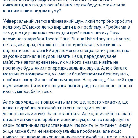
очікувати, що люди з ослабленим зором будуть стежити за
кожним іншим видом шуму?
Універсальний, легко впізнаваний шум, який потрібно зробити
кожному EV, може легко вирішити цю проблему. «Проблема в
тому, що це рішення unsexy для проблеми з unsexy. Звук
космічного корабля Toyota Prius Plug-in Hybrid звучить зовсім
не так, як зараз, і у кожного автовиробника є можливість
виділити свої власні EV з допомогою спеціальних унікальних
звукових сигналів і будок. Навіть Tesla, передбачуване
майбутнє автоперевезень, як ми його знаємо, навіть не
пропонує будь-яких попереджувальних звуків. Але є багато
можливих компромісів, які могли б забезпечити безпеку всіх,
особливо людей з ослабленим зором. Наприклад, базовий гуде
шум, який міг би мати інші унікальні звуки, розташовані поверх
нього, міг зробити трюк.
Але якщо уряд не повідомить їм про це, просто чекаючи, що
кожен виробник автомобілів в світі погодиться на
універсальний звук? Чи не станеться. Але є, звичайно, варіант:
ви завжди можете зробити деякий шум, самі, зателефонуйте
своїм політичним представникам і поясніть їм питання. Знову
ж: це може бути не найсексуальніша проблема, але якщо
широко поширене використання електромобілів - це те, про що