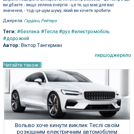
ви дбаєте - якщо зелена енергія - це те, що має для вас
значення, - тоді це шум шуму, який ви хочете зробити.
Джерела:
Гардіан
,
Рейтерз
Теги:
#безпека
#Тесла
#рух
#електромобіль
#дорожній
Автор:
Віктор Тангерман
першоджерело
Читайте також:
Вольво хоче кинути виклик Теслі своїм
розкішним електричним автомобілем