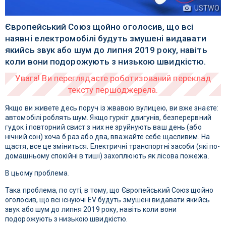
USTWO
Європейський Союз щойно оголосив, що всі
наявні електромобілі будуть змушені видавати
якийсь звук або шум до липня 2019 року, навіть
коли вони подорожують з низькою швидкістю.
Якщо ви живете десь поруч із жвавою вулицею, ви вже знаєте:
автомобілі роблять шум. Якщо гуркіт двигунів, безперервний
гудок і повторний свист з них не зруйнують ваш день (або
нічний сон) хоча б раз або два, вважайте себе щасливим. На
щастя, все це зміниться. Електричні транспортні засоби (які по-
домашньому спокійні в тиші) захоплюють як лісова пожежа.
В цьому проблема.
Така проблема, по суті, в тому, що Європейський Союз щойно
оголосив, що всі існуючі EV будуть змушені видавати якийсь
звук або шум до липня 2019 року, навіть коли вони
подорожують з низькою швидкістю.