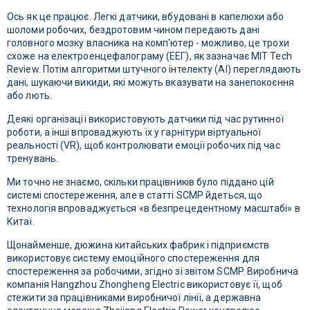
Ось як це працює. Легкі датчики, вбудовані в капелюхи або
шоломи робочих, бездротовим чином передають дані
головного мозку власника на комп'ютер - можливо, це трохи
схоже на електроенцефалограму (ЕЕГ), як зазначає MIT Tech
Review. Потім алгоритми штучного інтелекту (AI) переглядають
дані, шукаючи викиди, які можуть вказувати на занепокоєння
або лють.
Деякі організації використовують датчики під час рутинної
роботи, а інші впроваджують їх у гарнітури віртуальної
реальності (VR), щоб контролювати емоції робочих під час
тренувань.
Ми точно не знаємо, скільки працівників було піддано цій
системі спостереження, але в статті SCMP йдеться, що
технологія впроваджується «в безпрецедентному масштабі» в
Китаї.
Щонайменше, дюжина китайських фабрик і підприємств
використовує систему емоційного спостереження для
спостереження за робочими, згідно зі звітом SCMP. Виробнича
компанія Hangzhou Zhongheng Electric використовує її, щоб
стежити за працівниками виробничої лінії, а державна