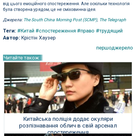
від цього емоційного спостереження. Але оскільки технологія
була створена урядом, це не сміховинна ідея.
Джерела:
The South China Morning Post (SCMP)
,
The Telegraph
Теги:
#Китай
#спостереження
#право
#трудящий
Автор:
Крістін Хаузер
першоджерело
Читайте також:
Китайська поліція додає окуляри
розпізнавання облич в свій арсенал
спостереження