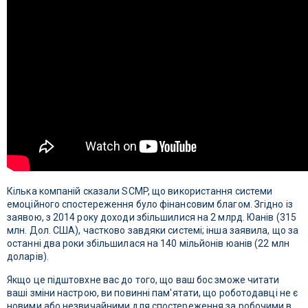
Кілька компаній сказали SCMP, що використання системи
емоційного спостереження було фінансовим благом. Згідно із
заявою, з 2014 року доходи збільшилися на 2 млрд. Юанів (315
млн. Дол. США), частково завдяки системі; інша заявила, що за
останні два роки збільшилася на 140 мільйонів юанів (22 млн
доларів).
Якщо це підштовхне вас до того, що ваш бос зможе читати
ваші зміни настрою, ви повинні пам'ятати, що роботодавці не є
новими або незвичайними для спостереження за робочими в