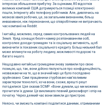
інтересах збільшення прибутку. За оцінками, 80 відсотків
великих компаній США дотримуються позиції електронної
пошти, Інтернету або телефону робітників. Але, дивлячись на
мозкові хвилі робочих, це, за загальним визнанням, більш
инвазивное, ніж переконання, що співробітники не витрачають
час компанії на Reddit.
І китайці, можливо, серед самих контрольованих людей на
Землі. Уряд оснащує безліч камер розпізнаванням осіб,
контролює доходи громадян та їх соціальну активність, щоб
визначити їх показник соціального кредиту. Більш низький бал
може вплинути на роботу людину, можливості подорожі та
багато іншого.
Нещодавно китайські громадяни знову заявили про свою
позицію, що, так, вони дійсно піклуються про конфіденційність,
незважаючи на те, що в значній мірі це було послідовно
зруйновано. Самі працівники стурбовані нав'язливим
характером технології, хоча вони, схоже, врешті-решт
погодилися. Цзя сказав SCMP: «Вони думали, що ми можемо
прочитати їх думки. Це викликало певний дискомфорт і опір на
початку. Через деякий час вони звикли до пристрою.
Неясно, чи зможуть компанії поділитися даними, отриманими