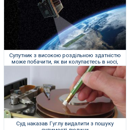
09 Лютого 2018 р.
Супутник з високою роздільною здатністю
може побачити, як ви колупаєтесь в носі,
стоячи в пробці
18 Квітня 2018 р.
Суд наказав Гуглу видалити з пошуку
судимості людини