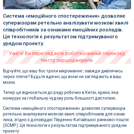
Система «емоційного спостереження» дозволяє
супервізорам ретельно аналізувати мозкові хвилі
співробітників за ознаками емоційних розладів.
Ця технологія є результатом підтримуваного
урядом проекту.
Відчуйте, що ваш бос трохи мікроманінг, завжди дивлячись
через плече? Будьте вдячні, що вони не заглядають в ваш
мозок.
Тепер це відноситься до ряду робочих в Китаї, країні, яка
конкурує за глобальну чудову роль більшості дистопією.
Система «емоційного спостереження» дозволяє супервізора
ретельно аналізувати мозкові хвилі співробітників для ознак
лиха, згідно з доповіддю Південно-Китайської ранкової пошти
(SCMP). Ця технологія є результатом підтримуваного урядом
проекту.