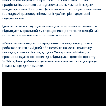
електрична мережа Zhejiang Electric Power контролює
працівників, оскільки вони допомагають компанії надати
влада провінції Чжецзян. Це також використовують військові,
громадські транспортні компанії країни і різні державні
підприємства.
Ідея полягає в тому, що система дає компаніям можливість
підвищити моральний дух працівників до того, як емоційний
стрес може викликати проблеми, а не після.
«Коли система видає попередження, менеджер просить
робочого взяти вихідний або перейти на менш критичну
посаду», - сказав Jin Jia, доцент Університету Нінбо, де
проживає один з основних дослідницьких центрів проекту.
SCMP. «Деякі робочі місця вимагають високої концентрації.
Немає місця для помилки.