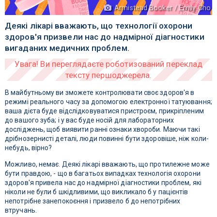
Armistead Booker / Emily Cho
Деякі лікарі вважають, що технології охорони
здоров'я призвели нас до надмірної діагностики
вигаданих медичних проблем.
В майбутньому ви зможете контролювати своє здоров'я в
режимі реального часу за допомогою електронної татуювання;
ваша дієта буде відслідковуватися пристроєм, прикріпленим
до вашого зуба; і у вас буде носій для лабораторних
досліджень, щоб виявити ранні ознаки хвороби. Маючи такі
дрібнозернисті деталі, люди повинні бути здоровіше, ніж коли-
небудь, вірно?
Можливо, немає. Деякі лікарі вважають, що протилежне може
бути правдою, - що в багатьох випадках технологія охорони
здоров'я привела нас до надмірної діагностики проблем, які
ніколи не були б шкідливими, що викликало б у пацієнтів
непотрібне занепокоєння і призвело б до непотрібних
втручань.