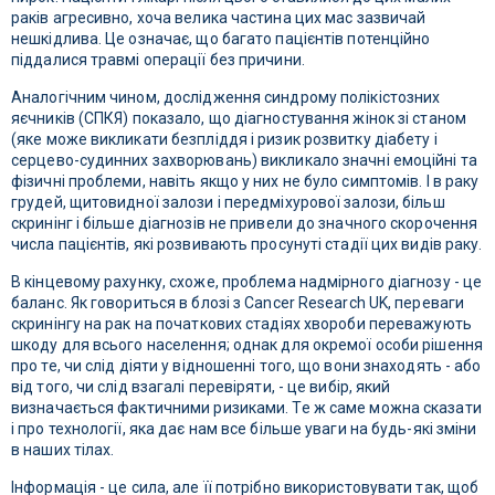
раків агресивно, хоча велика частина цих мас зазвичай
нешкідлива. Це означає, що багато пацієнтів потенційно
піддалися травмі операції без причини.
Аналогічним чином, дослідження синдрому полікістозних
яєчників (СПКЯ) показало, що діагностування жінок зі станом
(яке може викликати безпліддя і ризик розвитку діабету і
серцево-судинних захворювань) викликало значні емоційні та
фізичні проблеми, навіть якщо у них не було симптомів. І в раку
грудей, щитовидної залози і передміхурової залози, більш
скринінг і більше діагнозів не привели до значного скорочення
числа пацієнтів, які розвивають просунуті стадії цих видів раку.
В кінцевому рахунку, схоже, проблема надмірного діагнозу - це
баланс. Як говориться в блозі з Cancer Research UK, переваги
скринінгу на рак на початкових стадіях хвороби переважують
шкоду для всього населення; однак для окремої особи рішення
про те, чи слід діяти у відношенні того, що вони знаходять - або
від того, чи слід взагалі перевіряти, - це вибір, який
визначається фактичними ризиками. Те ж саме можна сказати
і про технології, яка дає нам все більше уваги на будь-які зміни
в наших тілах.
Інформація - це сила, але її потрібно використовувати так, щоб