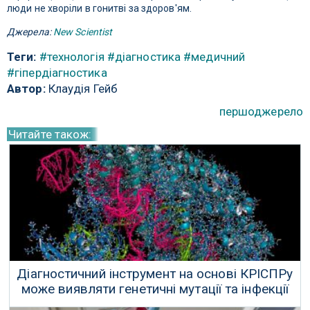
люди не хворіли в гонитві за здоров'ям.
Джерела:
New Scientist
Теги:
#технологія
#діагностика
#медичний
#гіпердіагностика
Автор:
Клаудія Гейб
першоджерело
Читайте також:
Діагностичний інструмент на основі КРІСПРу
може виявляти генетичні мутації та інфекції