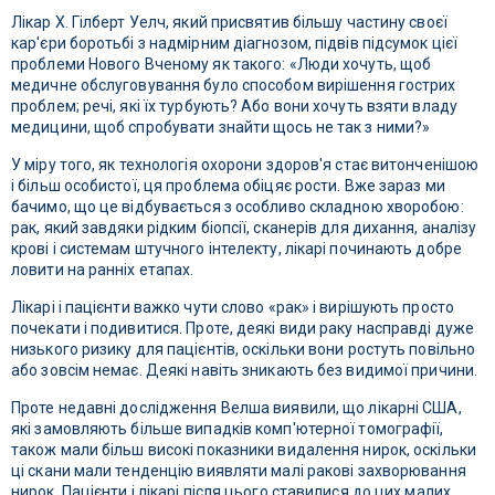
Лікар Х. Гілберт Уелч, який присвятив більшу частину своєї
кар'єри боротьбі з надмірним діагнозом, підвів підсумок цієї
проблеми Нового Вченому як такого: «Люди хочуть, щоб
медичне обслуговування було способом вирішення гострих
проблем; речі, які їх турбують? Або вони хочуть взяти владу
медицини, щоб спробувати знайти щось не так з ними?»
У міру того, як технологія охорони здоров'я стає витонченішою
і більш особистої, ця проблема обіцяє рости. Вже зараз ми
бачимо, що це відбувається з особливо складною хворобою:
рак, який завдяки рідким біопсії, сканерів для дихання, аналізу
крові і системам штучного інтелекту, лікарі починають добре
ловити на ранніх етапах.
Лікарі і пацієнти важко чути слово «рак» і вирішують просто
почекати і подивитися. Проте, деякі види раку насправді дуже
низького ризику для пацієнтів, оскільки вони ростуть повільно
або зовсім немає. Деякі навіть зникають без видимої причини.
Проте недавні дослідження Велша виявили, що лікарні США,
які замовляють більше випадків комп'ютерної томографії,
також мали більш високі показники видалення нирок, оскільки
ці скани мали тенденцію виявляти малі ракові захворювання
нирок. Пацієнти і лікарі після цього ставилися до цих малих