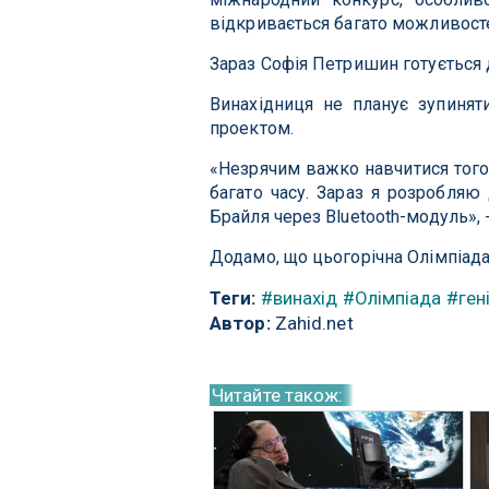
відкривається багато можливосте
Зараз Софія Петришин готується 
Винахідниця не планує зупинят
проектом.
«Незрячим важко навчитися того
багато часу. Зараз я розробляю
Брайля через Bluetooth-модуль», 
Додамо, що цьогорічна Олімпіада
Теги:
#винахід
#Олімпіада
#ген
Автор:
Zahid.net
Читайте також: