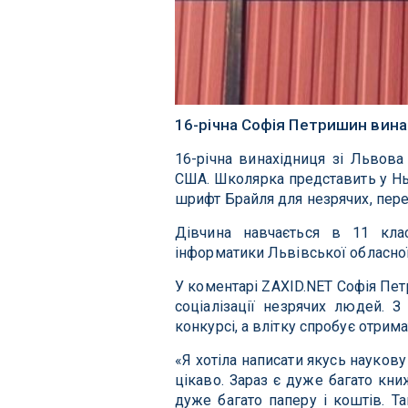
16-річна Софія Петришин вина
16-річна винахідниця зі Львова
США. Школярка представить у Н
шрифт Брайля для незрячих, пер
Дівчина навчається в 11 кла
інформатики Львівської обласно
У коментарі ZAXID.NET Софія Пет
соціалізації незрячих людей. 
конкурсі, а влітку спробує отрим
«Я хотіла написати якусь наукову
цікаво. Зараз є дуже багато кни
дуже багато паперу і коштів. Та