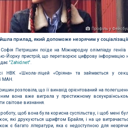
Профіль у Фейсбу
йшла прилад, який допоможе незрячим у соціалізації
 Софія Петришин поїде на Міжнародну олімпіаду геніїв
ью-Йорку пристрій, що перетворює цифрову інформацію 
едає
"Zahid.net"
.
сі НВК «Школа-ліцей «Оріяна» та займається у секц
ї МАН.
ришин розповіла, що її винахід орієнтований на полегшен
З ним вона вже виграла у престижному всеукраїнсько
ати світове визнання.
 роботу, щоб вона була корисна суспільству, і щоб мені бу
жок, які друкуються шрифтом Брайля, і на це витрачаєть
кож є багато літератури, яка є недоступною для незрячи