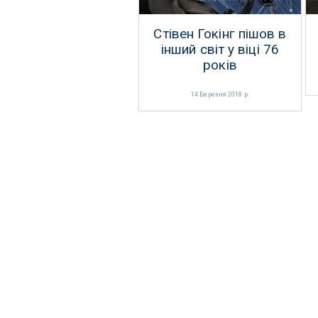
Стівен Гокінг пішов в
інший світ у віці 76
років
14 Березня 2018 р.