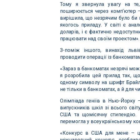
Тому я звернула увагу на те,
поширюється через комп’ютер – 
вирішила, що незрячим було би 
якогось приладу. У світі є ана
доларів, і є фактично недоступн
працювати над своїм проектом».
З-поміж іншого, винахід льв
проводити операції із банкомата
«Зараз в банкоматах незрячі мож
я розробила цей прилад так, що
одному символу на шрифт Брайля
не тільки в банкоматах, а й для ч
Олімпіада геніїв в Нью-Йорку 
випускників шкіл зі всього сві
США та щомісячну стипендію.
перемогла у всеукраїнському конк
«Конкурс в США для мене – це
міжнародний конкурс, особлив