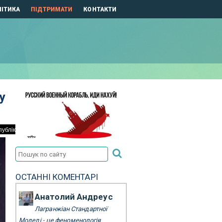
ІТИКА
ПІДТРИМАТИ
КОНТАКТИ
у
ОСТАННІ КОМЕНТАРІ
Анатолий Андреус
Лагранжіан Стандартної
Моделі - це феноменологія