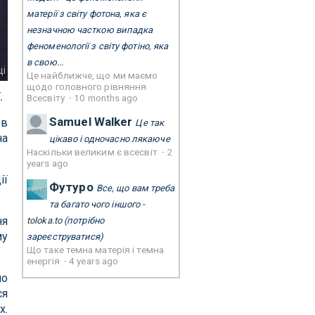
матерії з світу фотона, яка є
незначною часткою випадка
феноменології з світу фотіно, яка
в свою...
ці
Це найближче, що ми маємо
щодо головного рівняння
.
Всесвіту
·
10 months ago
Samuel Walker
 в
Це так
на
цікаво і одночасно лякаюче
Наскільки великим є всесвіт
·
2
years ago
ії
Футуро
Все, що вам треба
та багато чого іншого -
ня
toloka.to
(потрібно
му
зареєструватися)
Що таке темна матерія і темна
енергія
·
4 years ago
ло
ся
х.