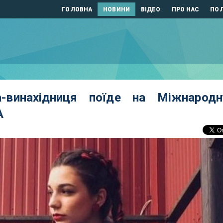
ГОЛОВНА
НОВИНИ
ВІДЕО
ПРО НАС
ПОЛ
а-винахідниця поїде на Міжнародн
А