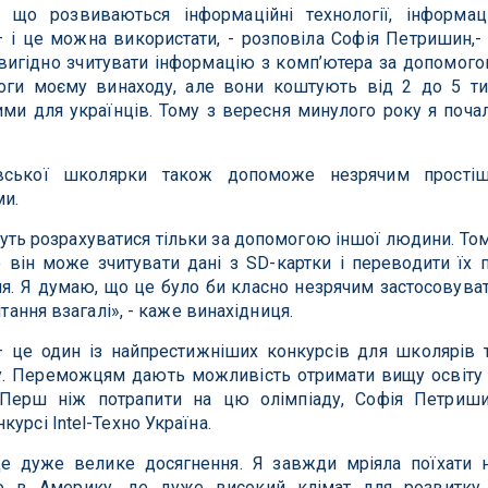
 що розвиваються інформаційні технології, інформац
і це можна використати, - розповіла Софія Петришин,-
вигідно зчитувати інформацію з комп’ютера за допомог
логи моєму винаходу, але вони коштують від 2 до 5 ти
ими для українців. Тому з вересня минулого року я поча
івської школярки також допоможе незрячим прості
ми.
уть розрахуватися тільки за допомогою іншої людини. То
 він може зчитувати дані з SD-картки і переводити їх 
. Я думаю, що це було би класно незрячим застосовува
итання взагалі», - каже винахідниця.
– це один із найпрестижніших конкурсів для школярів 
ту. Переможцям дають можливість отримати вищу освіту
 Перш ніж потрапити на цю олімпіаду, Софія Петриш
урсі Intel-Техно Україна.
 дуже велике досягнення. Я завжди мріяла поїхати 
о в Америку, де дуже високий клімат для розвитку,