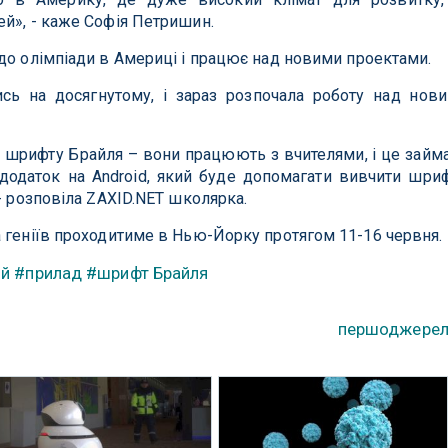
й», - каже Софія Петришин.
до олімпіади в Америці і працює над новими проектами.
ись на досягнутому, і зараз розпочала роботу над нов
 шрифту Брайля – вони працюють з вчителями, і це займ
 додаток на Android, який буде допомагати вивчити шри
- розповіла ZAXID.NET школярка.
 геніїв проходитиме в Нью-Йорку протягом 11-16 червня.
ій
#прилад
#шрифт Брайля
першоджере