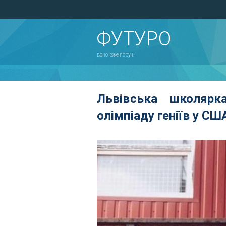
ФУТУРО
воно вже поруч!
Львівська школярк
олімпіаду геніїв у СШ