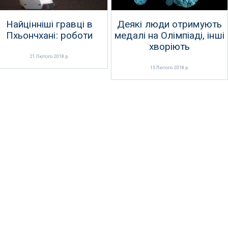
Найцінніші гравці в
Деякі люди отримують
Пхьончхані: роботи
медалі на Олімпіаді, інші
хворіють
21 Лютого 2018 р.
15 Лютого 2018 р.