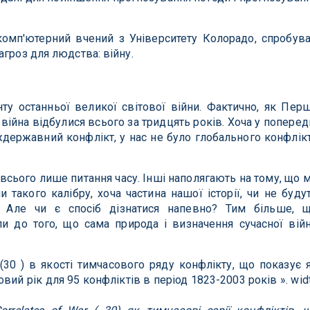
комп'ютерний вчений з Університету Колорадо, спробув
агроз для людства: війну.
у останньої великої світової війни. Фактично, як Пер
а війна відбулися всього за тридцять років. Хоча у поперед
ждержавний конфлікт, у нас не було глобального конфлік
всього лише питання часу. Інші наполягають на тому, що 
 такого калібру, хоча частина нашої історії, чи не буду
. Але чи є спосіб дізнатися напевно? Тим більше, 
ли до того, що сама природа і визначення сучасної вій