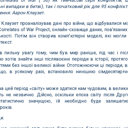
rrelates of War ( 30) як тимчасові серії конфліктів, 
і випадки в битві), так і початковий рік для 95 конфлікт
ення: Аарон Клаузет.
я Клаузет проаналізував дані про війни, що відбувалися м
orrelates of War Project, онлайн-сховище даних, пов'язаних
кості. Потім він створив комп'ютерні моделі, які могли
текст.
в пильну увагу тому, чим був мир раніше, під час і піс
о хотів знайти інші післявоєнні періоди в історії, протяг
ями без іншої великої війни. Ототожнюючи ці періоди, в
що, в усякому разі, встановило нинішню сімдесятиріч
хоча цей період «світу» може здатися нам чудовим, в велик
іть не незвично. Дійсно, оскільки епоха світу після Друг
статистично значущою, їй необхідно буде залишати
років.
и.