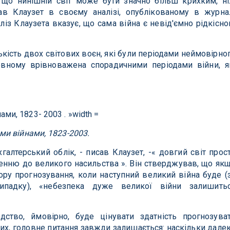
, що нинішній світ може бути значно більш крихким, н
в Клаузет в своєму аналізі, опублікованому в журна
ліз Клаузета вказує, що сама війна є невід'ємно рідкісн
кість двох світових воєн, які були періодами неймовірно
новному врівноважена спорадичними періодами війни, я
и війнами, 1823-2003.
хгалтерський облік, - писав Клаузет, -« довгий світ прос
нню до великого насильства ». Він стверджував, що як
зору прогнозування, коли наступний великий війна буде (
ипадку), «небезпека дуже великої війни залишить
ство, ймовірно, буде цінувати здатність прогнозува
их, головне питання завжди залишається: наскільки дале