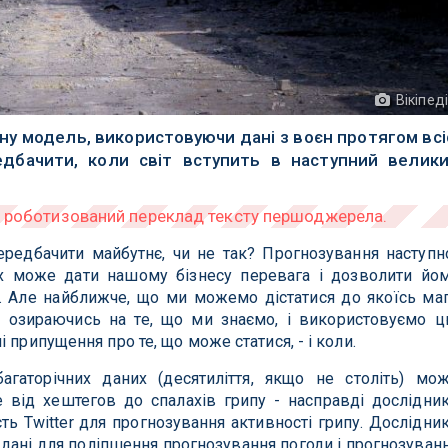
Вікіпед
у модель, використовуючи дані з воєн протягом всі
редбачити, коли світ вступить в наступний велик
редбачити майбутнє, чи не так? Прогнозування наступн
х може дати нашому бізнесу перевага і дозволити йо
. Але найближче, що ми можемо дістатися до якоїсь маг
о: озираючись на те, що ми знаємо, і використовуємо 
 припущення про те, що може статися, - і коли.
багаторічних даних (десятиліття, якщо не століть) мо
 від хештегов до спалахів грипу - насправді дослідни
ть Twitter для прогнозування активності грипу. Дослідни
 дані для поліпшення прогнозування погоди і прогнозуван