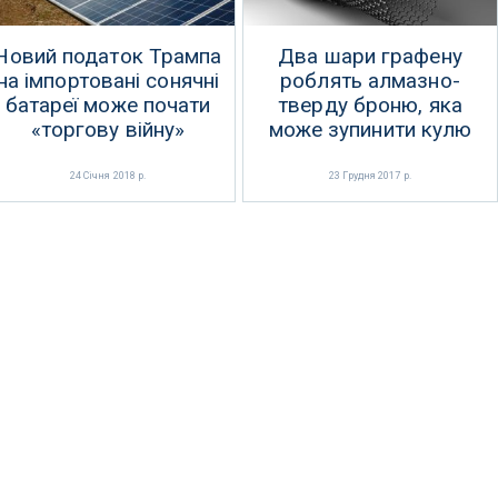
Новий податок Трампа
Два шари графену
на імпортовані сонячні
роблять алмазно-
батареї може почати
тверду броню, яка
«торгову війну»
може зупинити кулю
24 Січня 2018 р.
23 Грудня 2017 р.