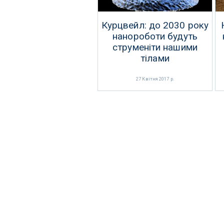
Курцвейл: до 2030 року
нанороботи будуть
струменіти нашими
тілами
27 Квітня 2017 р.