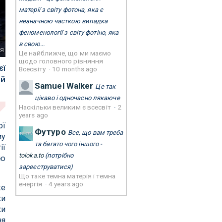
матерії з світу фотона, яка є
незначною часткою випадка
феноменології з світу фотіно, яка
в свою...
ія
Це найближче, що ми маємо
щодо головного рівняння
єї
Всесвіту
·
10 months ago
ий
Samuel Walker
Це так
цікаво і одночасно лякаюче
Наскільки великим є всесвіт
·
2
years ago
ої
Футуро
Все, що вам треба
му
та багато чого іншого -
ії
toloka.to
(потрібно
цю
зареєструватися)
Що таке темна матерія і темна
енергія
·
4 years ago
же
ки
ки
ня