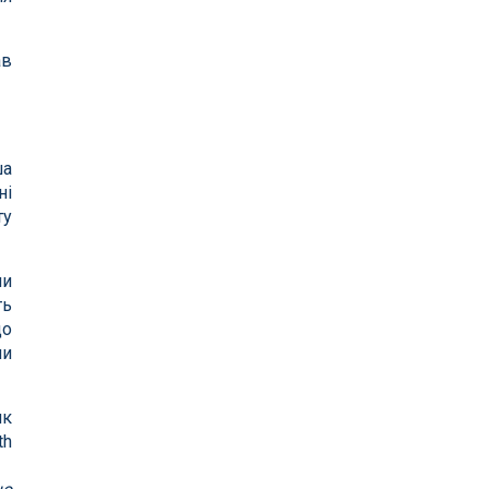
ав
ша
ні
ту
ми
ть
що
ни