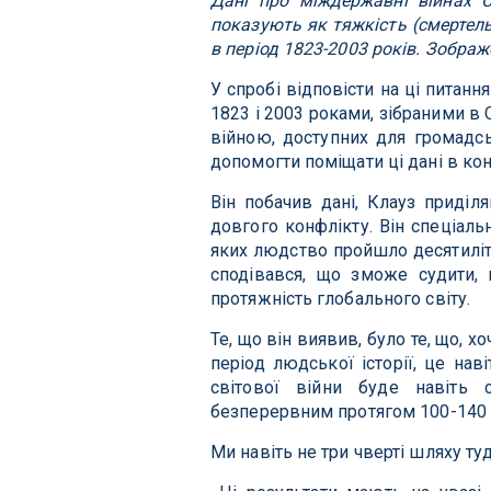
Дані про міждержавні війнах Co
показують як тяжкість (смертельн
в період 1823-2003 років. Зображ
У спробі відповісти на ці питанн
1823 і 2003 роками, зібраними в C
війною, доступних для громадсь
допомогти поміщати ці дані в кон
Він побачив дані, Клауз приділя
довгого конфлікту. Він спеціальн
яких людство пройшло десятилітт
сподівався, що зможе судити, 
протяжність глобального світу.
Те, що він виявив, було те, що, 
період людської історії, це нав
світової війни буде навіть 
безперервним протягом 100-140 
Ми навіть не три чверті шляху туд