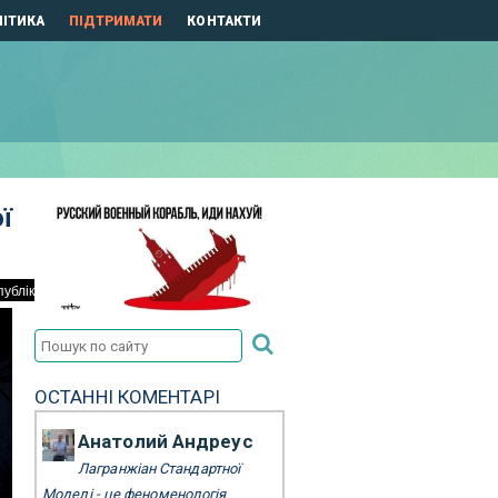
ІТИКА
ПІДТРИМАТИ
КОНТАКТИ
ї
ОСТАННІ КОМЕНТАРІ
Анатолий Андреус
Лагранжіан Стандартної
Моделі - це феноменологія