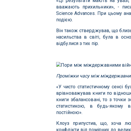
«Ці результати мають на увазі
вважають прихильники», - писа
Science Advances. При цьому ана
подією.
Він також стверджував, що близь
насильства в світі, була в ос
відбулися з тих пір.
Проміжки часу між міждержавним
«У чисто статистичному сенсі бу
врівноважував книги по відноше
книги збалансовані, то з точки 
статистикою, в будь-якому в
постійною».
Клоуз припустив, що, хоча люд
конфлікти від помірних до велик