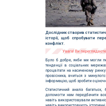
Дослідник створив статистичн
історії, щоб спробувати пе
конфлікт.
Було б добре, якби ми могли пе
тенденції в соціальних мережа
процвітати на насиченому ринку
провісника, вчиться з минулог
інформацію, щоб зробити оціночні
Статистичний аналіз багатьох, 
допомогти нам передбачити все
навіть використовували активніс
навіть використовують історичні