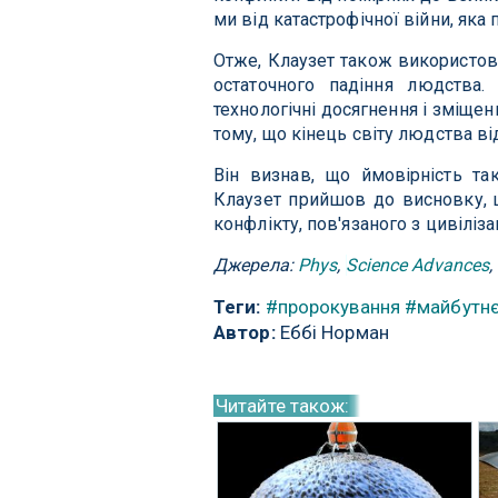
ми від катастрофічної війни, яка
Отже, Клаузет також використов
остаточного падіння людства.
технологічні досягнення і зміще
тому, що кінець світу людства ві
Він визнав, що ймовірність та
Клаузет прийшов до висновку, 
конфлікту, пов'язаного з цивіліз
Джерела:
Phys
,
Science Advances
,
Теги:
#пророкування
#майбутн
Автор:
Еббі Норман
Читайте також: