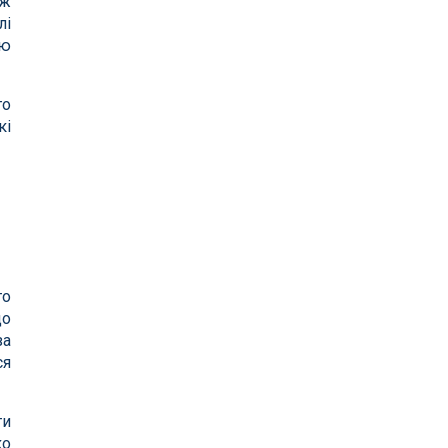
іж
лі
ою
го
кі
то
що
за
ся
ти
ко