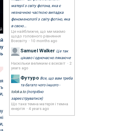
матерії з світу фотона, яка є
незначною часткою випадка
феноменології з світу фотіно, яка
в свою...
ей
Це найближче, що ми маємо
щодо головного рівняння
ий
Всесвіту
·
10 months ago
му
Samuel Walker
Це так
ть
цікаво і одночасно лякаюче
Наскільки великим є всесвіт
·
2
years ago
Футуро
Все, що вам треба
ня
та багато чого іншого -
ть
toloka.to
(потрібно
и,
зареєструватися)
Що таке темна матерія і темна
енергія
·
4 years ago
ну
ні
и,
да