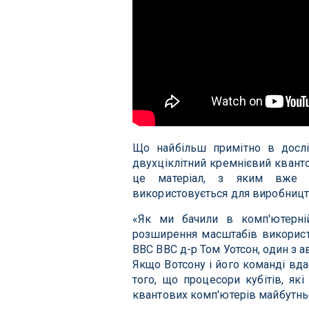
Що найбільш примітно в дослі
двухціклітний кремнієвий квант
це матеріал, з яким вже зн
використовується для виробництв
«Як ми бачили в комп'ютерні
розширення масштабів використ
BBC BBC д-р Том Уотсон, один з а
Якщо Вотсону і його команді вда
того, що процесори кубітів, як
квантових комп'ютерів майбутнь