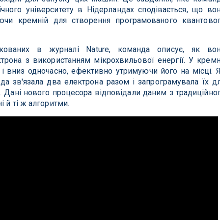
чного університету в Нідерландах сподівається, що во
ючи кремній для створення програмованого квантово
ікованих в журналі Nature, команда описує, як во
рона з використанням мікрохвильової енергії. У кремн
 і вниз одночасно, ефективно утримуючи його на місці. 
нда зв'язала два електрона разом і запрограмувала їх д
. Дані нового процесора відповідали даним з традиційно
 й ті ж алгоритми.