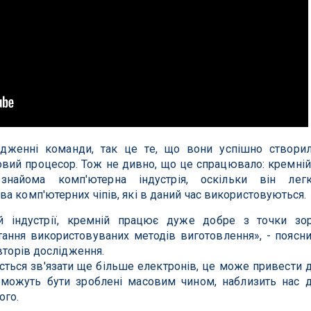
дженні команди, так це те, що вони успішно створи
овий процесор. Тож не дивно, що це спрацювало: кремній
айома комп'ютерна індустрія, оскільки він лег
а комп'ютерних чіпів, які в даний час використовуються.
й індустрії, кремній працює дуже добре з точки зо
ання використовуваних методів виготовлення», - поясн
вторів дослідження.
сться зв'язати ще більше електронів, це може привести 
і можуть бути зроблені масовим чином, наблизить нас 
ого.