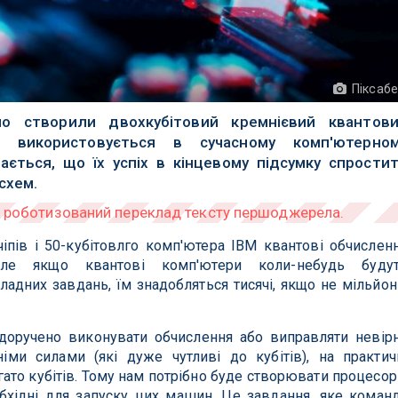
Піксаб
но створили двохкубітовий кремнієвий квантов
о використовується в сучасному комп'ютерно
вається, що їх успіх в кінцевому підсумку спрости
схем.
чіпів і 50-кубітовлго комп'ютера IBM квантові обчислен
ле якщо квантові комп'ютери коли-небудь буду
адних завдань, їм знадобляться тисячі, якщо не мільйон
оручено виконувати обчислення або виправляти невір
іми силами (які дуже чутливі до кубітів), на практич
гато кубітів. Тому нам потрібно буде створювати процесор
еобхідні для запуску цих машин. Це завдання, яке коман