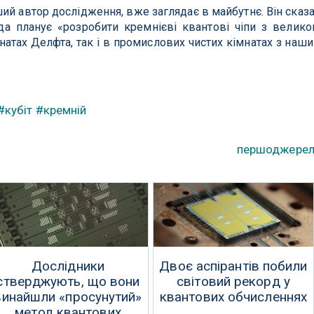
ий автор дослідження, вже заглядає в майбутнє. Він сказ
да планує «розробити кремнієві квантові чіпи з велик
імнатах Делфта, так і в промислових чистих кімнатах з наш
#кубіт
#кремній
першоджере
Дослідники
Двоє аспірантів побили
стверджують, що вони
світовий рекорд у
винайшли «просунутий»
квантових обчисленнях
метод квантових