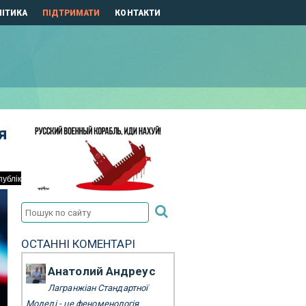
ІТИКА
ПІДТРИМАТИ
КОНТАКТИ
я
ОСТАННІ КОМЕНТАРІ
Анатолий Андреус
Лагранжіан Стандартної
Моделі - це феноменологія