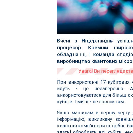
Вчені з Нідерландів успіш
процесор. Кремній широк
обладнанні, і команда споді
виробництво квантових мікро
При використанні 17-кубітових 
йдуть - це незаперечно. А
використовуватися для більш скл
кубітів. І ми ще не зовсім там.
Якщо машинам в першу чергу д
інформацію, викликану зовнішн
квантові комп'ютери потрібно ба
здатні обробляти всі кубіти, н