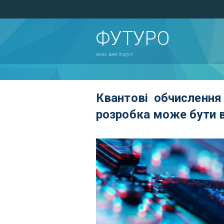
ФУТУРО
воно вже поруч!
Квантові обчислення
розробка може бути 