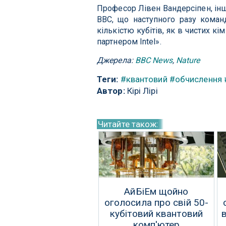
Професор Лівен Вандерсіпен, інш
BBC, що наступного разу коман
кількістю кубітів, як в чистих к
партнером Intel».
Джерела:
BBC News
,
Nature
Теги:
#квантовий
#обчислення
Автор:
Кірі Лірі
Читайте також:
АйБіЕм щойно
оголосила про свій 50-
кубітовий квантовий
комп'ютер