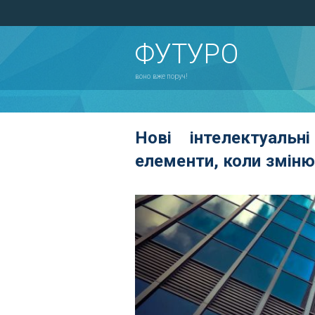
ФУТУРО
воно вже поруч!
Нові інтелектуаль
елементи, коли зміню