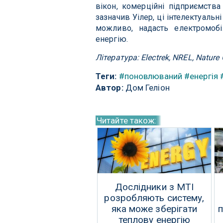
вікон, комерційні підприємства
зазначив Уілер, ці інтелектуальн
можливо, надасть електромоб
енергію.
Література: Electrek, NREL, Natur
Теги:
#поновлюваний
#енергія
Автор:
Дом Геліон
Читайте також:
Дослідники з МТІ
розробляють систему,
яка може зберігати
п
теплову енергію