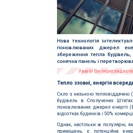
Нова технологія інтелектуа
поновлюваних джерел ене
збереження тепла будівель,
сонячна панель і перетворюва
Тепло ззовні, енергія всеред
Скло з низькою тепловіддачею (L
будівель в Сполучених Штатах
поновлюваних джерел енергії (E
відсотках будинків і 50% комерці
Однак, настільки ж популярні, я
приміщень, є потенційна енер