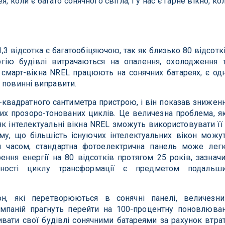
, коли є багато сонячного світла, і у нас є гарне вікно, ко
11,3 відсотка є багатообіцяючою, так як близько 80 відсотк
гію будівлі витрачаються на опалення, охолодження 
к смарт-вікна NREL працюють на сонячних батареях, є од
 повинні виправити.
-квадратного сантиметра пристрою, і він показав знижен
них прозоро-тонованих циклів. Це величезна проблема, я
як інтелектуальні вікна NREL зможуть використовувати її
му, що більшість існуючих інтелектуальних вікон можу
м часом, стандартна фотоелектрична панель може лег
ення енергії на 80 відсотків протягом 25 років, зазнач
льності циклу трансформації є предметом подальш
он, які перетворюються в сонячні панелі, величезни
омпаній прагнуть перейти на 100-процентну поновлюва
ивати свої будівлі сонячними батареями за рахунок втра