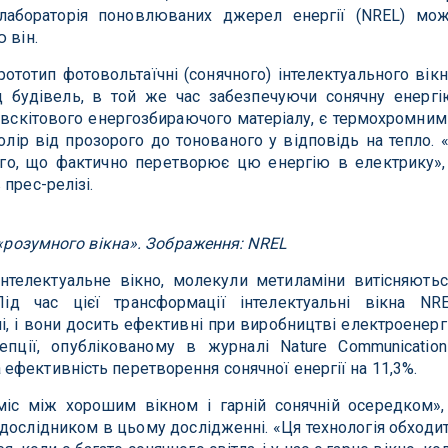
 лабораторія поновлюваних джерел енергії (NREL) мо
 він.
тотип фотовольтаїчні (сонячного) інтелектуального вікн
 будівель, в той же час забезпечуючи сонячну енергі
овскітового енергозбираючого матеріалу, є термохромним
лір від прозорого до тонованого у відповідь на тепло. 
чого, що фактично перетворює цю енергію в електрику»,
 прес-релізі.
 «розумного вікна». Зображення: NREL
інтелектуальне вікно, молекули метиламіни витісняютьс
ід час цієї трансформації інтелектуальні вікна NR
, і вони досить ефективні при виробництві електроенергі
пції, опублікованому в журналі Nature Communication
фективність перетворення сонячної енергії на 11,3%.
іс між хорошим вікном і гарній сонячній осередком»,
 дослідником в цьому дослідженні. «Ця технологія обходи