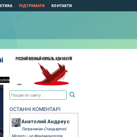
ІТИКА
ПІДТРИМАТИ
КОНТАКТИ
і
ОСТАННІ КОМЕНТАРІ
Анатолий Андреус
Лагранжіан Стандартної
Моделі - це феноменологія