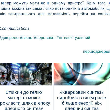
 тепер можуть мати як в одному пристрої. Крім того, 
і вікна можна так само легко встановити в автомобілях, щ
ілів завтрашнього дня можливість перейти на соняч
e Communications
#джерело
#вікно
#перовскіт
#інтелектуальний
першоджере
Стійкий до гелію
«Кварковий синтез»
матеріал може
виробляє в вісім разів
рокласти шлях в епоху
більше енергії, ніж
ядерного синтезу
ядерний синтез