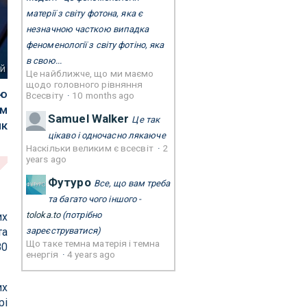
матерії з світу фотона, яка є
незначною часткою випадка
феноменології з світу фотіно, яка
в свою...
ей
Це найближче, що ми маємо
щодо головного рівняння
єю
Всесвіту
·
10 months ago
ім
Samuel Walker
Це так
як
цікаво і одночасно лякаюче
Наскільки великим є всесвіт
·
2
years ago
Футуро
Все, що вам треба
та багато чого іншого -
toloka.to
(потрібно
их
та
зареєструватися)
Що таке темна матерія і темна
80
енергія
·
4 years ago
их
рі