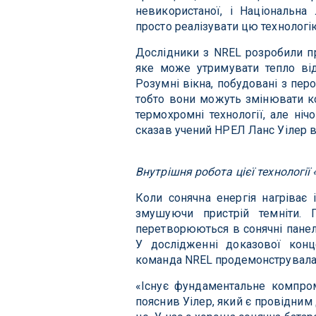
невикористаної, і Національна
просто реалізувати цю технологію
Дослідники з NREL розробили про
яке може утримувати тепло від
Розумні вікна, побудовані з пер
тобто вони можуть змінювати ко
термохромні технології, але ні
сказав учений НРЕЛ Ланс Уілер в
Внутрішня робота цієї технології
Коли сонячна енергія нагріває 
змушуючи пристрій темніти. П
перетворюються в сонячні панелі
У дослідженні доказової конце
команда NREL продемонструвала е
«Існує фундаментальне компром
пояснив Уілер, який є провідним