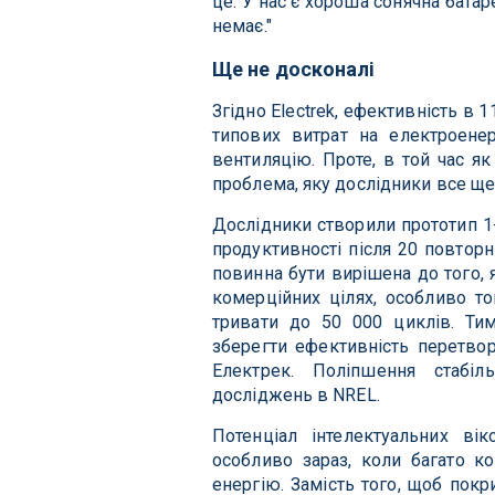
це. У нас є хороша сонячна батарея
немає."
Ще не досконалі
Згідно Electrek, ефективність в 
типових витрат на електроенер
вентиляцію. Проте, в той час я
проблема, яку дослідники все ще
Дослідники створили прототип 1
продуктивності після 20 повтор
повинна бути вирішена до того, 
комерційних цілях, особливо то
тривати до 50 000 циклів. Ти
зберегти ефективність перетвор
Електрек. Поліпшення стабі
досліджень в NREL.
Потенціал інтелектуальних вік
особливо зараз, коли багато к
енергію. Замість того, щоб покр