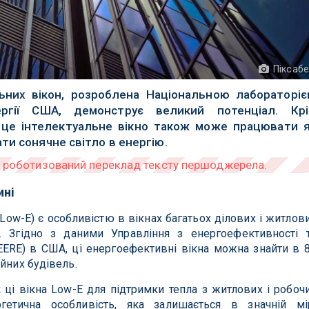
Піксаб
льних вікон, розроблена Національною лабораторі
ргії США, демонструє великий потенціал. Кр
 це інтелектуальне вікно також може працювати 
ти сонячне світло в енергію.
ині
ow-E) є особливістю в вікнах багатьох ділових і житлов
. Згідно з даними Управління з енергоефективності 
ERE) в США, ці енергоефективні вікна можна знайти в 
йних будівель.
к ці вікна Low-E для підтримки тепла з житлових і робоч
гетична особливість, яка залишається в значній мі