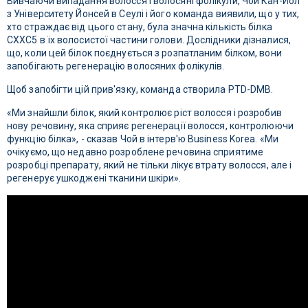
Вивчаючи випадання волосся і волосяні фолікули, Чой Кан-Йол
з Університету Йонсей в Сеулі і його команда виявили, що у тих,
хто страждає від цього стану, була значна кількість білка
CXXC5 в їх волосистої частини голови. Дослідники дізналися,
що, коли цей білок поєднується з розпатланим білком, вони
запобігають регенерацію волосяних фолікулів.
Щоб запобігти цій прив'язку, команда створила PTD-DMB.
«Ми знайшли білок, який контролює ріст волосся і розробив
нову речовину, яка сприяє регенерації волосся, контролюючи
функцію білка», - сказав Чой в інтерв'ю Business Korea. «Ми
очікуємо, що недавно розроблене речовина сприятиме
розробці препарату, який не тільки лікує втрату волосся, але і
регенерує ушкоджені тканини шкіри».