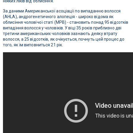
ніяких ліків від облисіння.
За даними Американської асоціації по випаданню волосся
(AHLA), андрогенетичного алопеція - широко відома як
облисіння чоловічої статі (MPB) - становить понад 95 відсотків
випадіння волосся у чоловіків. У віці 35 років приблизно дві
третини американських чоловіків зазнають деяку втрату
волосся, а 25 відсотків, як очікується, почнуть цей процес до
того, як їм виповниться 21 рік.