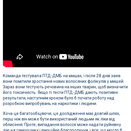
Команда тестувала ПТД-ДМБ на мишах, і після 28 днів заяв
вони помітили зростання нових волосяних фолікулів у мишей.
Зараз вони тестують речовина на інших тварин, щоб визначити
його токсичність. Якщо ті тести ПТД-ДМБ дають позитивні
результати, наступним кроком було б почати роботу над
розробкою випробувань на наркотики і людини.
Хоча це багатообіцяюче, це дослідження має довгий шлях,
перш ніж він може бути використаний людьми як ліки від
облисіння. Проте, випадання волосся може надати руйнівну
дію на самооцінку і емоційне благополуччя, і все, що могло б