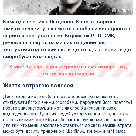
Флікєр
Команда вчених з Південної Кореї створила
хімічну речовину, яка може запобігти випаданню і
сприяти росту волосся. Відома як PTD-DMB,
речовина працює на мишах і в даний час
тестується на токсичність до того, як перейти до
випробувань на людях.
Життя з втратою волосся
Деякі люди дійсно люблять своє волосся. Вони люблять
стилізувати його різними способами, фарбувати його, плетять і
просто використовувати його як спосіб висловити свою
індивідуальність. Для цих людей усвідомлення того, що вони
стають лисими, може бути абсолютно руйнівним, але навіть
для тих, хто менш захоплено ставиться до своїх замків, втрата
може бути досить тривожною. Ще більш тривожним? Немає