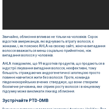
Звичайно, облисіння впливає не тільки на чоловіків. Сорок
відсотків американців, які відчувають втрату волосся, є
жінками, і, як пояснює AHLA на своєму сайті, жіноча випадання
волосся вважається менш соціально прийнятною, ніж
випадання волосся у чоловіків.
AHLA повідомляє, що 99 відсотків продуктів, що продаються в
індустрії лікування випадіння волосся, неефективні, тому
більшість страждаючих андрогенетичної алопецією просто
повинні навчитися жити без волосся. Проте, команда
південнокорейських вчених стверджує, що вони створили
біохімічне речовина, яке сприяє росту волосся і в кінцевому
підсумку може викликати ліки від облисіння.
Зустрічайте PTD-DMB