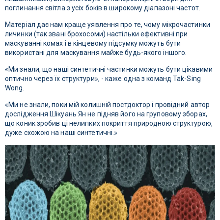
поглинання світла з усіх боків в широкому діапазоні частот.
Матеріал дає нам краще уявлення про те, чому мікрочастинки
личинки (так звані брохосоми) настільки ефективні при
маскуванні комах і в кінцевому підсумку можуть бути
використані для маскування майже будь-якого іншого.
«Ми знали, що наші синтетичні частинки можуть бути цікавими
оптично через їх структури», - каже одна з команд Tak-Sing
Wong.
«Ми не знали, поки мій колишній постдоктор і провідний автор
дослідження Шікуань Ян не підняв його на груповому зборах,
що коник зробив ці нелипких покриття природною структурою,
дуже схожою на наші синтетичні.»