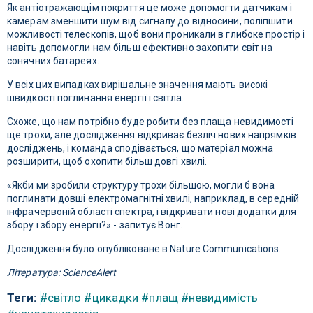
Як антіотражающім покриття це може допомогти датчикам і
камерам зменшити шум від сигналу до відносини, поліпшити
можливості телескопів, щоб вони проникали в глибоке простір і
навіть допомогли нам більш ефективно захопити світ на
сонячних батареях.
У всіх цих випадках вирішальне значення мають високі
швидкості поглинання енергії і світла.
Схоже, що нам потрібно буде робити без плаща невидимості
ще трохи, але дослідження відкриває безліч нових напрямків
досліджень, і команда сподівається, що матеріал можна
розширити, щоб охопити більш довгі хвилі.
«Якби ми зробили структуру трохи більшою, могли б вона
поглинати довші електромагнітні хвилі, наприклад, в середній
інфрачервоній області спектра, і відкривати нові додатки для
збору і збору енергії?» - запитує Вонг.
Дослідження було опубліковане в Nature Communications.
Література: ScienceAlert
Теги:
#світло
#цикадки
#плащ
#невидимість