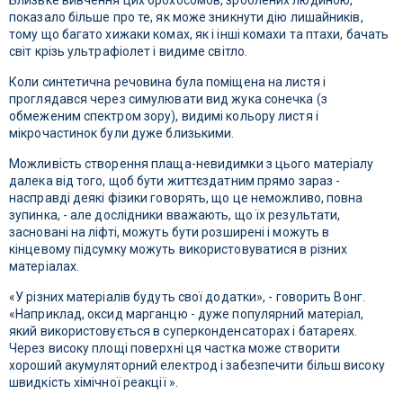
Близьке вивчення цих брохосомов, зроблених людиною,
показало більше про те, як може зникнути дію лишайників,
тому що багато хижаки комах, як і інші комахи та птахи, бачать
світ крізь ультрафіолет і видиме світло.
Коли синтетична речовина була поміщена на листя і
проглядався через симулювати вид жука сонечка (з
обмеженим спектром зору), видимі кольору листя і
мікрочастинок були дуже близькими.
Можливість створення плаща-невидимки з цього матеріалу
далека від того, щоб бути життєздатним прямо зараз -
насправді деякі фізики говорять, що це неможливо, повна
зупинка, - але дослідники вважають, що їх результати,
засновані на ліфті, можуть бути розширені і можуть в
кінцевому підсумку можуть використовуватися в різних
матеріалах.
«У різних матеріалів будуть свої додатки», - говорить Вонг.
«Наприклад, оксид марганцю - дуже популярний матеріал,
який використовується в суперконденсаторах і батареях.
Через високу площі поверхні ця частка може створити
хороший акумуляторний електрод і забезпечити більш високу
швидкість хімічної реакції ».