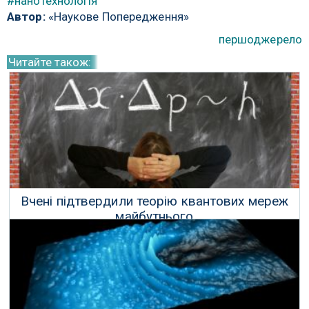
#нанотехнологія
Автор:
«Наукове Попередження»
першоджерело
Читайте також:
Вчені підтвердили теорію квантових мереж
майбутнього
15 Жовтня 2017 р.