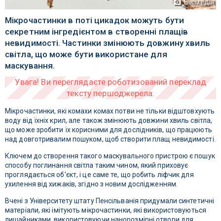
Вікімедія
Мікрочастинки в поті цикадок можуть бути
секретним інгредієнтом в створенні плащів
невидимості. Частинки змінюють довжину хвиль
світла, що може бути використане для
маскування.
Мікрочастинки, які комахи комах потви не тільки відштовхують
воду від їхніх крил, але також змінюють довжини хвиль світла,
що може зробити їх корисними для дослідників, що працюють
над довготривалим пошуком, щоб створити плащ невидимості.
Ключем до створення такого маскувального пристрою є пошук
способу поглинання світла таким чином, який приховує
проглядається об'єкт, і це саме те, що робить ліфчик для
ухилення від хижаків, згідно з новим дослідженням.
Вчені з Університету штату Пенсільванія придумали синтетичні
матеріали, які імітують мікрочастинки, які використовуються
лишайниками, використовуючи нанорозмірні отвори для