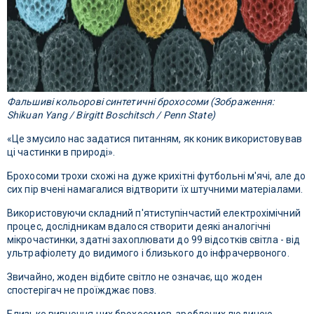
Фальшиві кольорові синтетичні брохосоми (Зображення:
Shikuan Yang / Birgitt Boschitsch / Penn State)
«Це змусило нас задатися питанням, як коник використовував
ці частинки в природі».
Брохосоми трохи схожі на дуже крихітні футбольні м'ячі, але до
сих пір вчені намагалися відтворити їх штучними матеріалами.
Використовуючи складний п'ятиступінчастий електрохімічний
процес, дослідникам вдалося створити деякі аналогічні
мікрочастинки, здатні захоплювати до 99 відсотків світла - від
ультрафіолету до видимого і близького до інфрачервоного.
Звичайно, жоден відбите світло не означає, що жоден
спостерігач не проїжджає повз.