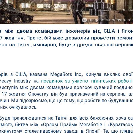
megabotsinc/Instagr
ів між двома командами інженерів від США і Япон
17 жовтня. Проте, бій вже дозволив провести ремон
но на Твітчі, ймовірно, буде відредагованою версіє
ів з США, названа MegaBots Inc., кинула виклик сво
Heavy Industry на
поєдинок за участю гігантських роботі
 виступів між двома командами довгоочікуваний поєдино
, 17 жовтня. Спочатку він був призначений на серпень, а
чин. Ми підозрюємо, що це тому, що роботи по будуванню
ніж очікувалось.
уде транслюватися на Твітчі для всіх бажаючих, хоча с
мієте, битва між «Орлом Прайм» Мегаботів і «Куратасо
кинутому сталеливарному заводі в Японії. Те, що гляда