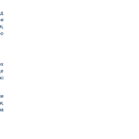
нд
ри
і,
бо
ох
Це
кі
ми
и,
на