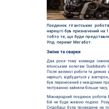
Поєдинок гігантських робот
нарешті був призначений на 
тобто те, що буде представле
Упд: переміг Мегабот.
Зміни та сварки
Два роки тому команда інженер
японським колегам Suidobashi 
Після великої роботи та деяких
нарешті, відбудеться у вівторок
був перенесений з невідомих при
тестуванню зайняли більше часу, 
Міжнародний поєдинок роботів Б
бій не буде живою подією. Розу
Суідобаші була проведена на по