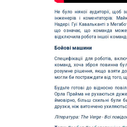
Не було ніякої аудиторії, щоб 
інженерів і коментаторів: Май
Надері. Гуї Кавальканті з Мегабо
що означає, що команда може
відключила робота іншої команд
Бойові машини
Специфікації для роботів, вклю
команд, хоча зброя повинна бул
розумне рішення, якщо взяти до 
могли би постраждати від того, щ
Будьте готові до відносно пові
Орла Прайма не рухаються дуже 
ймовірно, більш схильні були б
друзки, ніж витончено ухиляютьс
Література: The Verge - Всі пові