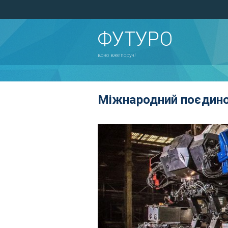
ФУТУРО
воно вже поруч!
Міжнародний поєдино