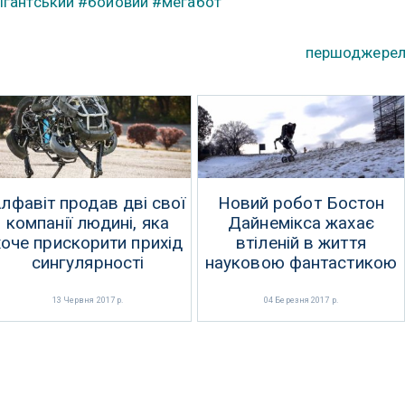
ігантський
#бойовий
#мегабот
першоджере
лфавіт продав дві свої
Новий робот Бостон
компанії людині, яка
Дайнемікса жахає
хоче прискорити прихід
втіленій в життя
сингулярності
науковою фантастикою
13 Червня 2017 р.
04 Березня 2017 р.