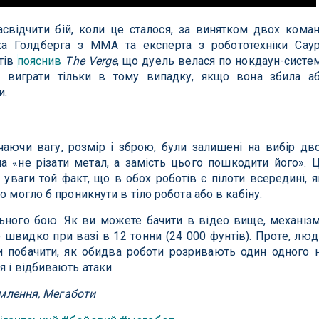
засвідчити бій, коли це сталося, за винятком двох кома
ка Голдберга з MMA та експерта з робототехніки Сау
тів
пояснив
The Verge
, що дуель велася по нокдаун-систем
 виграти тільки в тому випадку, якщо вона збила а
и.
чаючи вагу, розмір і зброю, були залишені на вибір дв
а «не різати метал, а замість цього пошкодити його». 
уваги той факт, що в обох роботів є пілоти всередині, я
о могло б проникнути в тіло робота або в кабіну.
льного бою. Як ви можете бачити в відео вище, механіз
швидко при вазі в 12 тонни (24 000 фунтів). Проте, люд
и побачити, як обидва роботи розривають один одного 
я і відбивають атаки.
домлення, Мегаботи