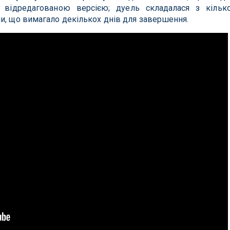
ь, відредагованою версією; дуель складалася з кільк
и, що вимагало декількох днів для завершення.