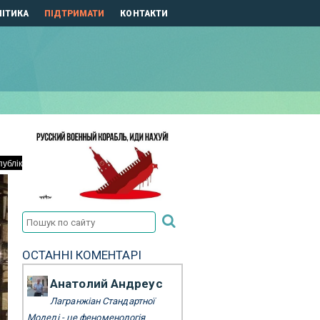
ІТИКА
ПІДТРИМАТИ
КОНТАКТИ
ОСТАННІ КОМЕНТАРІ
Анатолий Андреус
Лагранжіан Стандартної
Моделі - це феноменологія