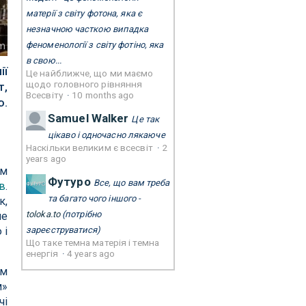
матерії з світу фотона, яка є
незначною часткою випадка
феноменології з світу фотіно, яка
am
в свою...
ії
Це найближче, що ми маємо
щодо головного рівняння
т,
Всесвіту
·
10 months ago
ю.
Samuel Walker
Це так
цікаво і одночасно лякаюче
Наскільки великим є всесвіт
·
2
years ago
їм
Футуро
Все, що вам треба
в
.
та багато чого іншого -
к,
toloka.to
(потрібно
ле
 і
зареєструватися)
Що таке темна матерія і темна
енергія
·
4 years ago
ам
м»
чі