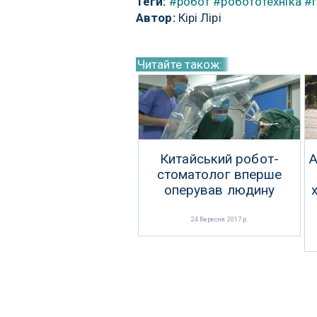
Теги:
#робот
#робототехніка
#г
Автор:
Кірі Лірі
Читайте також:
Китайський робот-
А
стоматолог вперше
оперував людину
24 Вересня 2017 р.