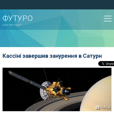
ФУТУРО
воно вже поруч!
Кассіні завершив занурення в Сатурн
НАСА