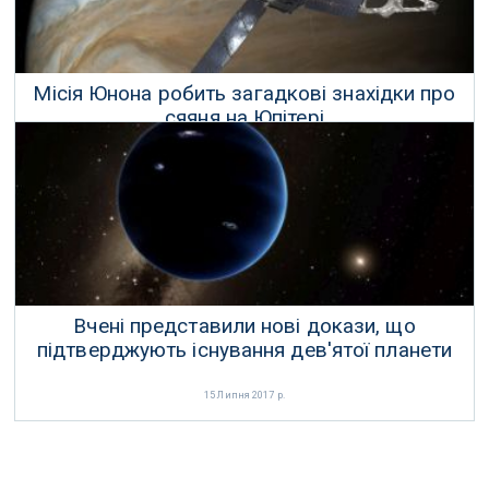
Місія Юнона робить загадкові знахідки про
сяяня на Юпітері
13 Вересня 2017 р.
Вчені представили нові докази, що
підтверджують існування дев'ятої планети
15 Липня 2017 р.