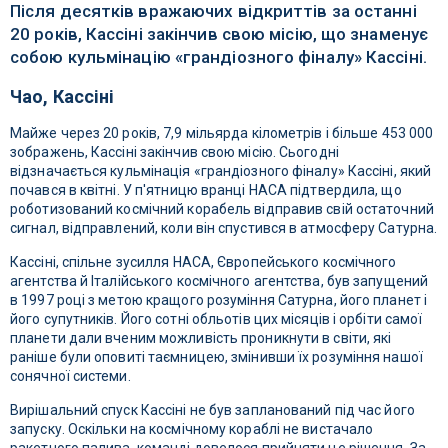
Після десятків вражаючих відкриттів за останні
20 років, Кассіні закінчив свою місію, що знаменує
собою кульмінацію «грандіозного фіналу» Кассіні.
Чао, Кассіні
Майже через 20 років, 7,9 мільярда кілометрів і більше 453 000
зображень, Кассіні закінчив свою місію. Сьогодні
відзначається кульмінація «грандіозного фіналу» Кассіні, який
почався в квітні. У п'ятницю вранці НАСА підтвердила, що
роботизований космічний корабель відправив свій остаточний
сигнал, відправлений, коли він спустився в атмосферу Сатурна.
Кассіні, спільне зусилля НАСА, Європейського космічного
агентства й Італійського космічного агентства, був запущений
в 1997 році з метою кращого розуміння Сатурна, його планет і
його супутників. Його сотні обльотів цих місяців і орбіти самої
планети дали вченим можливість проникнути в світи, які
раніше були оповиті таємницею, змінивши їх розуміння нашої
сонячної системи.
Вирішальний спуск Кассіні не був запланований під час його
запуску. Оскільки на космічному кораблі не вистачало