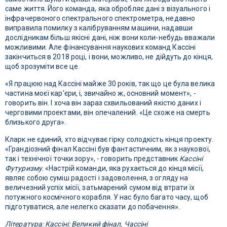
саме життя. Його команда, яка обробляє дані з візуального і
інфрачервоного спектрального спектрометра, недавно
виправила помилку з калібруванням машини, надавши
дослідникам більш якісні дані, ніж вони коли-небудь вважали
можливими. Але фінансування наукових команд Кассіні
закінчиться в 2018 році, і вони, можливо, не дійдуть до кінця,
щоб зрозуміти все це.
«Я працюю над Кассіні майже 30 років, так що це була велика
частина моєї кар'єри, і, звичайно ж, основний момент», -
говорить він. І хоча він зараз схвильований якістю даних і
черговими проектами, він опечалений. «Це схоже на смерть
близького друга».
Кларк не єдиний, хто відчуває гірку солодкість кінця проекту.
«Грандіозний фінал Кассіні був фантастичним, як з наукової,
так і технічної точки зору», - говорить представник
Кассіні
Футуризму
. «Настрій команди, яка рухається до кінця місії,
являє собою суміш радості і задоволення, з огляду на
величезний успіх місії, затьмарений сумом від втрати їх
потужного космічного корабля. У нас було багато часу, щоб
підготуватися, але нелегко сказати до побачення».
Література: Кассіні: Великий фінал, Чассіні