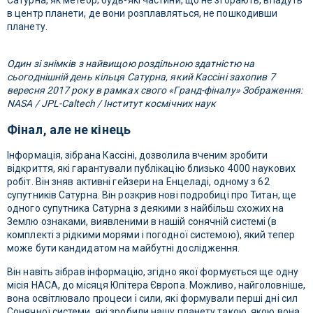
Сатурна, як метеор; будь-які частини, що не згорають, впадуть
в центр планети, де вони розплавляться, не пошкодивши
планету.
Один зі знімків з найвищою роздільною здатністю на
сьогоднішній день кільця Сатурна, який Кассіні захопив 7
вересня 2017 року в рамках свого «Гранд-фіналу» Зображення:
NASA / JPL-Caltech / Інститут космічних наук
Фінал, але не кінець
Інформація, зібрана Кассіні, дозволила вченим зробити
відкриття, які гарантували публікацію близько 4000 наукових
робіт. Він зняв активні гейзери на Енцеладі, одному з 62
супутників Сатурна. Він розкрив нові подробиці про Титан, ще
одного супутника Сатурна з деякими з найбільш схожих на
Землю ознаками, виявленими в нашій сонячній системі (в
комплекті з рідкими морями і погодної системою), який тепер
може бути кандидатом на майбутні дослідження.
Він навіть зібрав інформацію, згідно якої формується ще одну
місія НАСА, до місяця Юпітера Європа. Можливо, найголовніше,
вона освітлювало процеси і сили, які формували перші дні сил
Сонячної системи, які зробили нашу планету такою, якою вона