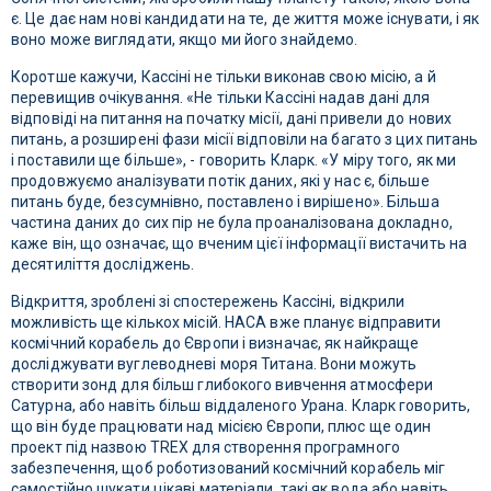
є. Це дає нам нові кандидати на те, де життя може існувати, і як
воно може виглядати, якщо ми його знайдемо.
Коротше кажучи, Кассіні не тільки виконав свою місію, а й
перевищив очікування. «Не тільки Кассіні надав дані для
відповіді на питання на початку місії, дані привели до нових
питань, а розширені фази місії відповіли на багато з цих питань
і поставили ще більше», - говорить Кларк. «У міру того, як ми
продовжуємо аналізувати потік даних, які у нас є, більше
питань буде, безсумнівно, поставлено і вирішено». Більша
частина даних до сих пір не була проаналізована докладно,
каже він, що означає, що вченим цієї інформації вистачить на
десятиліття досліджень.
Відкриття, зроблені зі спостережень Кассіні, відкрили
можливість ще кількох місій. НАСА вже планує відправити
космічний корабель до Європи і визначає, як найкраще
досліджувати вуглеводневі моря Титана. Вони можуть
створити зонд для більш глибокого вивчення атмосфери
Сатурна, або навіть більш віддаленого Урана.
Кларк говорить,
що він буде працювати над місією Європи, плюс ще один
проект під назвою TREX для створення програмного
забезпечення, щоб роботизований космічний корабель міг
самостійно шукати цікаві матеріали, такі як вода або навіть