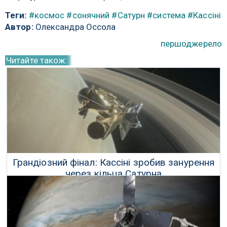
Теги:
#космос
#сонячний
#Сатурн
#система
#Кассіні
Автор:
Олександра Оссола
першоджерело
Читайте також:
Грандіозний фінал: Кассіні зробив занурення
через кільца Сатурна
07 Травня 2017 р.