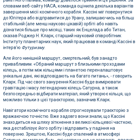
ракетного палива, команді довелося прийняти це рішення. За
словами веб-сайту НАСА, команда оцінила декілька варіантів
завершення місії космічного корабля. Кассіні міг повернутися
до Юпітера або відправитися до Урану, залишаючись на більш
стабільній (але менш науково цікавій) орбіті або навіть
дізнатися більше про місяці, таких як Енцелада або Титан,
сказав Роджер Н. Кларк, старший науковий співробітник
Інституту планетарних наук, який працював в команді Кассіні в
інтерв'ю
Футуризму
.
Але його нинішній маршрут, смертельний, був занадто
привабливим. «Обраний маршрут з близькими проходами
кілець, а потім між кільцями і планетою переналаштовує
унікальні дані, які відповідають на багато питань», - говорить
Кларк. Під час свого занурення Кассіні буде вимірювати
гравітацію і масу легендарних кілець Сатурна, а також
безпосередньо відбирати матеріал, який утворює кільця, що
можливо тільки з цієї траєкторією, зазначив Кларк.
Навігатори космічного корабля спрогнозували траєкторію з
вражаючою точністю. Вже задовго вони знали, що Кассіні
знаходиться на шляху зіткнення з великої кільцевої часткою,
яка дестабілізує його орбіту і відправить у падіння на
поверхню. Зрештою, Кассіні буде спалений в атмосфері