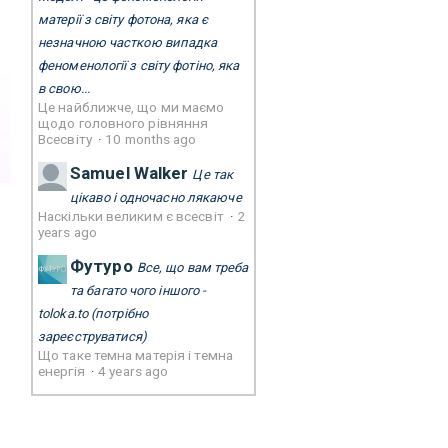
матерії з світу фотона, яка є
незначною часткою випадка
феноменології з світу фотіно, яка
в свою...
Це найближче, що ми маємо
щодо головного рівняння
Всесвіту
·
10 months ago
Samuel Walker
Це так
цікаво і одночасно лякаюче
Наскільки великим є всесвіт
·
2
years ago
Футуро
Все, що вам треба
та багато чого іншого -
toloka.to
(потрібно
зареєструватися)
Що таке темна матерія і темна
енергія
·
4 years ago