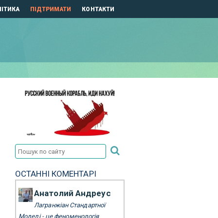
ІТИКА
ПІДТРИМАТИ
КОНТАКТИ
ОСТАННІ КОМЕНТАРІ
Анатолий Андреус
Лагранжіан Стандартної
Моделі - це феноменологія