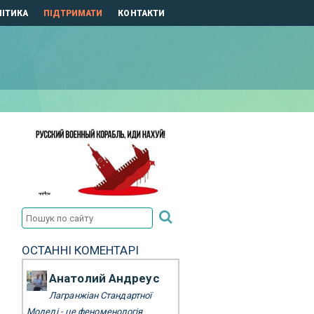
ІТИКА
ПІДТРИМАТИ
КОНТАКТИ
ОСТАННІ КОМЕНТАРІ
Анатолий Андреус
Лагранжіан Стандартної
Моделі - це феноменологія