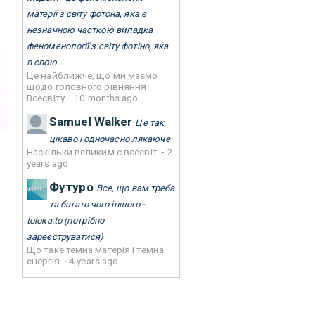
матерії з світу фотона, яка є
незначною часткою випадка
феноменології з світу фотіно, яка
в свою...
Це найближче, що ми маємо
щодо головного рівняння
Всесвіту
·
10 months ago
Samuel Walker
Це так
цікаво і одночасно лякаюче
Наскільки великим є всесвіт
·
2
years ago
Футуро
Все, що вам треба
та багато чого іншого -
toloka.to
(потрібно
зареєструватися)
Що таке темна матерія і темна
енергія
·
4 years ago