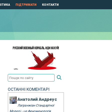
ІТИКА
ПІДТРИМАТИ
КОНТАКТИ
ОСТАННІ КОМЕНТАРІ
Анатолий Андреус
Лагранжіан Стандартної
Моделі - це феноменологія