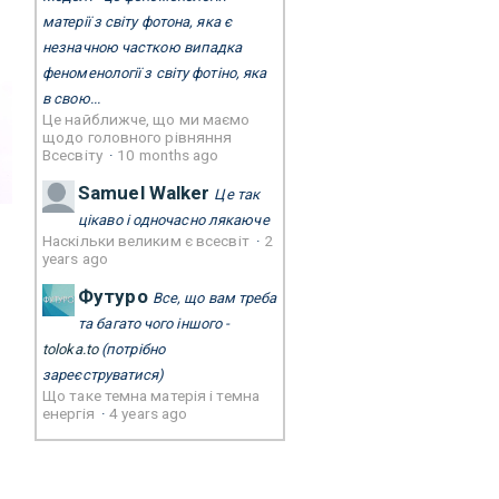
матерії з світу фотона, яка є
незначною часткою випадка
феноменології з світу фотіно, яка
в свою...
Це найближче, що ми маємо
щодо головного рівняння
Всесвіту
·
10 months ago
Samuel Walker
Це так
цікаво і одночасно лякаюче
Наскільки великим є всесвіт
·
2
years ago
Футуро
Все, що вам треба
та багато чого іншого -
toloka.to
(потрібно
зареєструватися)
Що таке темна матерія і темна
енергія
·
4 years ago