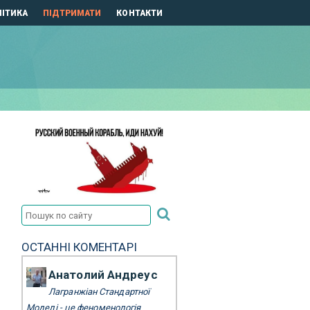
ІТИКА
ПІДТРИМАТИ
КОНТАКТИ
ОСТАННІ КОМЕНТАРІ
Анатолий Андреус
Лагранжіан Стандартної
Моделі - це феноменологія