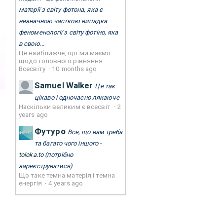
матерії з світу фотона, яка є
незначною часткою випадка
феноменології з світу фотіно, яка
в свою...
Це найближче, що ми маємо
щодо головного рівняння
Всесвіту
·
10 months ago
Samuel Walker
Це так
цікаво і одночасно лякаюче
Наскільки великим є всесвіт
·
2
years ago
Футуро
Все, що вам треба
та багато чого іншого -
toloka.to
(потрібно
зареєструватися)
Що таке темна матерія і темна
енергія
·
4 years ago