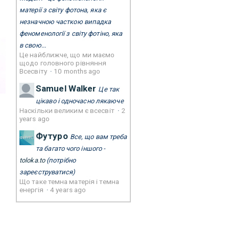
матерії з світу фотона, яка є
незначною часткою випадка
феноменології з світу фотіно, яка
в свою...
Це найближче, що ми маємо
щодо головного рівняння
Всесвіту
·
10 months ago
Samuel Walker
Це так
цікаво і одночасно лякаюче
Наскільки великим є всесвіт
·
2
years ago
Футуро
Все, що вам треба
та багато чого іншого -
toloka.to
(потрібно
зареєструватися)
Що таке темна матерія і темна
енергія
·
4 years ago