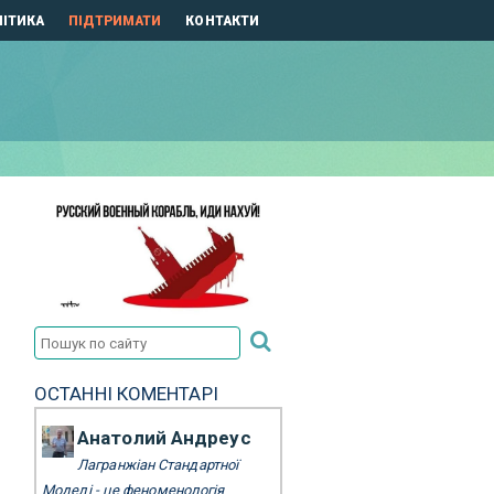
ІТИКА
ПІДТРИМАТИ
КОНТАКТИ
ОСТАННІ КОМЕНТАРІ
Анатолий Андреус
Лагранжіан Стандартної
Моделі - це феноменологія