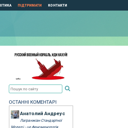
ІТИКА
ПІДТРИМАТИ
КОНТАКТИ
ОСТАННІ КОМЕНТАРІ
Анатолий Андреус
Лагранжіан Стандартної
Моделі - це феноменологія