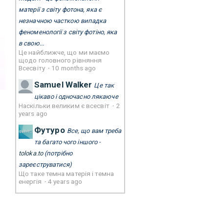
матерії з світу фотона, яка є
незначною часткою випадка
феноменології з світу фотіно, яка
в свою...
Це найближче, що ми маємо
щодо головного рівняння
Всесвіту
·
10 months ago
Samuel Walker
Це так
цікаво і одночасно лякаюче
Наскільки великим є всесвіт
·
2
years ago
Футуро
Все, що вам треба
та багато чого іншого -
toloka.to
(потрібно
зареєструватися)
Що таке темна матерія і темна
енергія
·
4 years ago