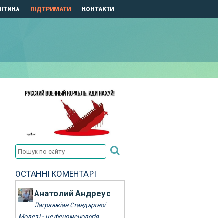
ІТИКА
ПІДТРИМАТИ
КОНТАКТИ
ОСТАННІ КОМЕНТАРІ
Анатолий Андреус
Лагранжіан Стандартної
Моделі - це феноменологія