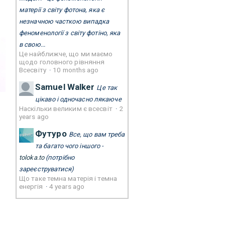
матерії з світу фотона, яка є
незначною часткою випадка
феноменології з світу фотіно, яка
в свою...
Це найближче, що ми маємо
щодо головного рівняння
Всесвіту
·
10 months ago
Samuel Walker
Це так
цікаво і одночасно лякаюче
Наскільки великим є всесвіт
·
2
years ago
Футуро
Все, що вам треба
та багато чого іншого -
toloka.to
(потрібно
зареєструватися)
Що таке темна матерія і темна
енергія
·
4 years ago