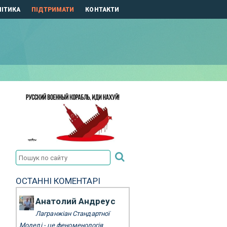
ІТИКА
ПІДТРИМАТИ
КОНТАКТИ
ОСТАННІ КОМЕНТАРІ
Анатолий Андреус
Лагранжіан Стандартної
Моделі - це феноменологія