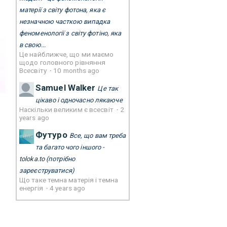
матерії з світу фотона, яка є
незначною часткою випадка
феноменології з світу фотіно, яка
в свою...
Це найближче, що ми маємо
щодо головного рівняння
Всесвіту
·
10 months ago
Samuel Walker
Це так
цікаво і одночасно лякаюче
Наскільки великим є всесвіт
·
2
years ago
Футуро
Все, що вам треба
та багато чого іншого -
toloka.to
(потрібно
зареєструватися)
Що таке темна матерія і темна
енергія
·
4 years ago