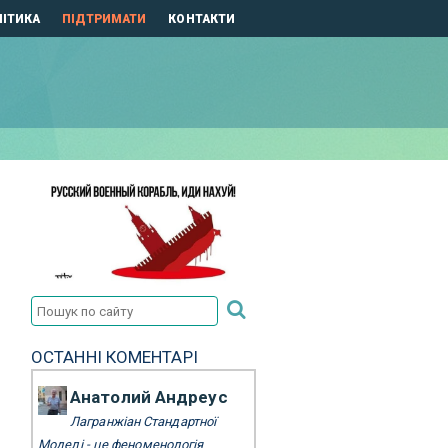
ІТИКА
ПІДТРИМАТИ
КОНТАКТИ
ОСТАННІ КОМЕНТАРІ
Анатолий Андреус
Лагранжіан Стандартної
Моделі - це феноменологія