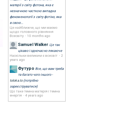
матерії з світу фотона, яка є
незначною часткою випадка
феноменології з світу фотіно, яка
в свою...
Це найближче, що ми маємо
щодо головного рівняння
Всесвіту
·
10 months ago
Samuel Walker
Це так
цікаво і одночасно лякаюче
Наскільки великим є всесвіт
·
2
years ago
Футуро
Все, що вам треба
та багато чого іншого -
toloka.to
(потрібно
зареєструватися)
Що таке темна матерія і темна
енергія
·
4 years ago