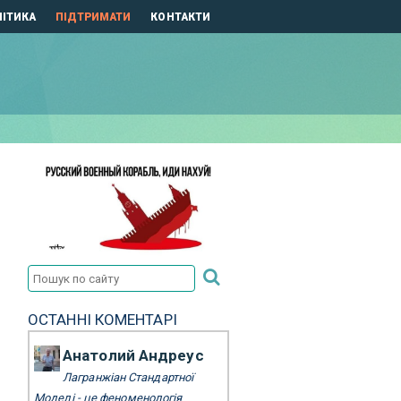
ІТИКА
ПІДТРИМАТИ
КОНТАКТИ
ОСТАННІ КОМЕНТАРІ
Анатолий Андреус
Лагранжіан Стандартної
Моделі - це феноменологія