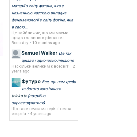
матерії з світу фотона, яка є
незначною часткою випадка
феноменології з світу фотіно, яка
в свою...
Це найближче, що ми маємо
щодо головного рівняння
Всесвіту
·
10 months ago
Samuel Walker
Це так
цікаво і одночасно лякаюче
Наскільки великим є всесвіт
·
2
years ago
Футуро
Все, що вам треба
та багато чого іншого -
toloka.to
(потрібно
зареєструватися)
Що таке темна матерія і темна
енергія
·
4 years ago