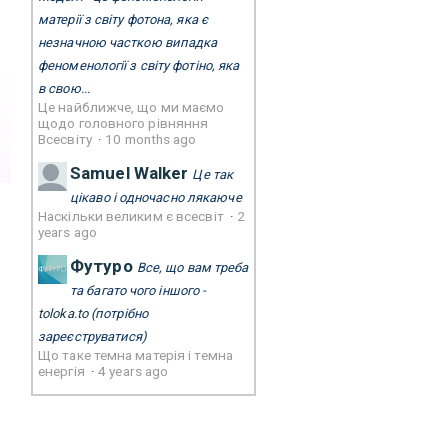
матерії з світу фотона, яка є
незначною часткою випадка
феноменології з світу фотіно, яка
в свою...
Це найближче, що ми маємо
щодо головного рівняння
Всесвіту
·
10 months ago
Samuel Walker
Це так
цікаво і одночасно лякаюче
Наскільки великим є всесвіт
·
2
years ago
Футуро
Все, що вам треба
та багато чого іншого -
toloka.to
(потрібно
зареєструватися)
Що таке темна матерія і темна
енергія
·
4 years ago