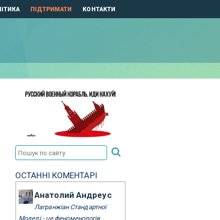
ІТИКА
ПІДТРИМАТИ
КОНТАКТИ
ОСТАННІ КОМЕНТАРІ
Анатолий Андреус
Лагранжіан Стандартної
Моделі - це феноменологія