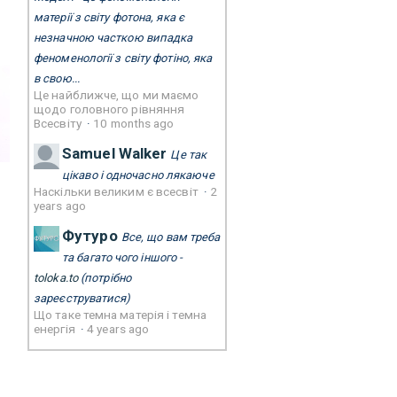
матерії з світу фотона, яка є
незначною часткою випадка
феноменології з світу фотіно, яка
в свою...
Це найближче, що ми маємо
щодо головного рівняння
Всесвіту
·
10 months ago
Samuel Walker
Це так
цікаво і одночасно лякаюче
Наскільки великим є всесвіт
·
2
years ago
Футуро
Все, що вам треба
та багато чого іншого -
toloka.to
(потрібно
зареєструватися)
Що таке темна матерія і темна
енергія
·
4 years ago