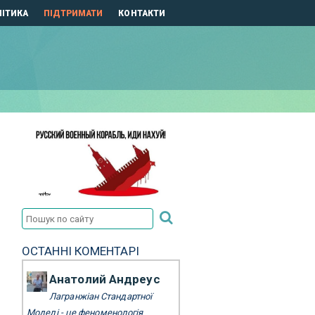
ІТИКА
ПІДТРИМАТИ
КОНТАКТИ
ОСТАННІ КОМЕНТАРІ
Анатолий Андреус
Лагранжіан Стандартної
Моделі - це феноменологія