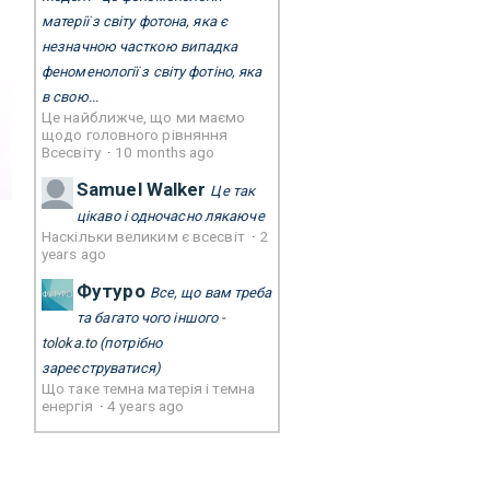
матерії з світу фотона, яка є
незначною часткою випадка
феноменології з світу фотіно, яка
в свою...
Це найближче, що ми маємо
щодо головного рівняння
Всесвіту
·
10 months ago
Samuel Walker
Це так
цікаво і одночасно лякаюче
Наскільки великим є всесвіт
·
2
years ago
Футуро
Все, що вам треба
та багато чого іншого -
toloka.to
(потрібно
зареєструватися)
Що таке темна матерія і темна
енергія
·
4 years ago