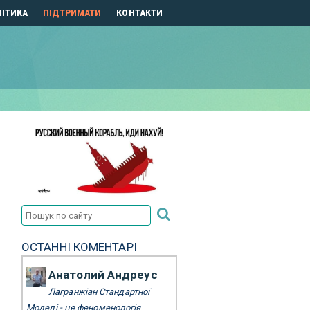
ІТИКА
ПІДТРИМАТИ
КОНТАКТИ
ОСТАННІ КОМЕНТАРІ
Анатолий Андреус
Лагранжіан Стандартної
Моделі - це феноменологія